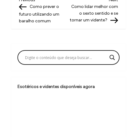
N
Post
Post
Como prever o
Como lidar melhor com
a
o sexto sentido e se
futuro utilizando um
v
tornar um vidente?
baralho comum
e
g
a
ç
ã
o
Esotéricos e videntes disponíveis agora
d
e
P
o
s