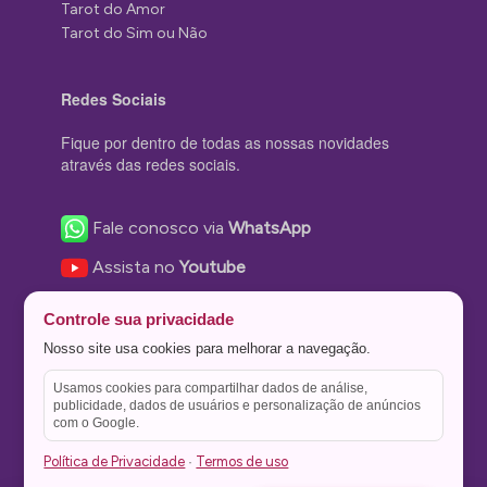
Tarot do Amor
Tarot do Sim ou Não
Redes Sociais
Fique por dentro de todas as nossas novidades
através das redes sociais.
Fale conosco via
WhatsApp
Assista no
Youtube
Nos acompanhe no
Facebook
Controle sua privacidade
Nos siga no
Instagram
Nosso site usa cookies para melhorar a navegação.
Nos siga no
Twitter
Usamos cookies para compartilhar dados de análise,
publicidade, dados de usuários e personalização de anúncios
Salve no
Pinterest
com o Google.
Política de Privacidade
Termos de uso
·