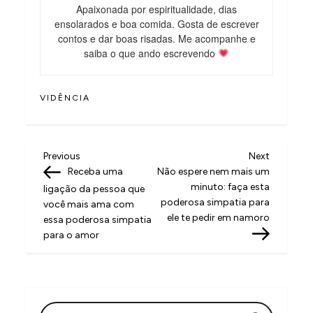
Apaixonada por espiritualidade, dias
ensolarados e boa comida. Gosta de escrever
contos e dar boas risadas. Me acompanhe e
saiba o que ando escrevendo
VIDÊNCIA
N
Previous
Next
Previous
Next
Post
Post
Receba uma
Não espere nem mais um
a
minuto: faça esta
ligação da pessoa que
v
poderosa simpatia para
você mais ama com
ele te pedir em namoro
essa poderosa simpatia
e
para o amor
g
a
ç