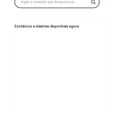
ã
o
d
e
Esotéricos e videntes disponíveis agora
P
o
s
t