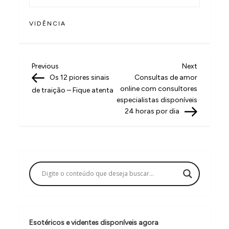
VIDÊNCIA
N
Previous
Next
Previous
Next
Post
Post
Os 12 piores sinais
Consultas de amor
a
online com consultores
de traição – Fique atenta
v
especialistas disponíveis
24 horas por dia
e
g
a
ç
ã
o
d
Esotéricos e videntes disponíveis agora