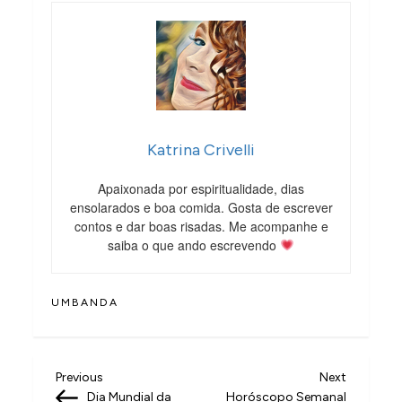
Katrina Crivelli
Apaixonada por espiritualidade, dias
ensolarados e boa comida. Gosta de escrever
contos e dar boas risadas. Me acompanhe e
saiba o que ando escrevendo
UMBANDA
N
Previous
Next
Previous
Next
Post
Post
Dia Mundial da
Horóscopo Semanal