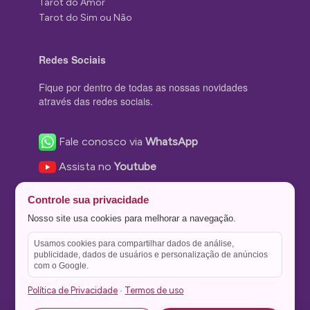
Tarot do Amor
Tarot do Sim ou Não
Redes Sociais
Fique por dentro de todas as nossas novidades
através das redes sociais.
Fale conosco via
WhatsApp
Assista no
Youtube
Nos acompanhe no
Facebook
Controle sua privacidade
Nos siga no
Instagram
Nosso site usa cookies para melhorar a navegação.
Nos siga no
Twitter
Usamos cookies para compartilhar dados de análise,
publicidade, dados de usuários e personalização de anúncios
Salve no
Pinterest
com o Google.
Política de Privacidade
Termos de uso
·