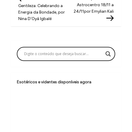
a
Astrocentro 18/11 a
Gentileza: Celebrando a
v
24/11por Emylian Kali
Energia da Bondade, por
Nina D´Oyá Igbalé
e
g
a
ç
ã
o
d
Esotéricos e videntes disponíveis agora
e
P
o
s
t