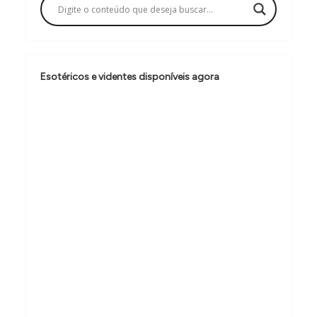
ã
o
d
e
Esotéricos e videntes disponíveis agora
P
o
s
t