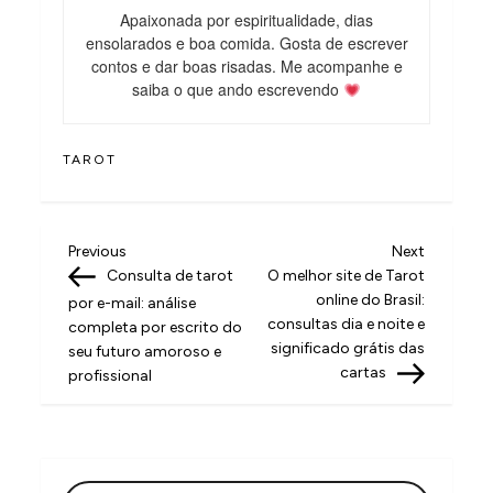
Apaixonada por espiritualidade, dias
ensolarados e boa comida. Gosta de escrever
contos e dar boas risadas. Me acompanhe e
saiba o que ando escrevendo
TAROT
N
Previous
Next
Previous
Next
Post
Post
Consulta de tarot
O melhor site de Tarot
a
online do Brasil:
por e-mail: análise
v
consultas dia e noite e
completa por escrito do
significado grátis das
seu futuro amoroso e
e
cartas
profissional
g
a
ç