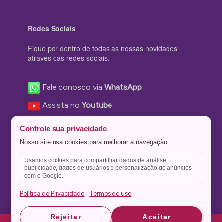
Redes Sociais
Fique por dentro de todas as nossas novidades
através das redes sociais.
Fale conosco via
WhatsApp
Assista no
Youtube
Nos acompanhe no
Facebook
Controle sua privacidade
Nos siga no
Instagram
Nosso site usa cookies para melhorar a navegação.
Nos siga no
Twitter
Usamos cookies para compartilhar dados de análise,
publicidade, dados de usuários e personalização de anúncios
Salve no
Pinterest
com o Google.
Política de Privacidade
Termos de uso
·
Astrid
Astrid
Rejeitar
Aceitar