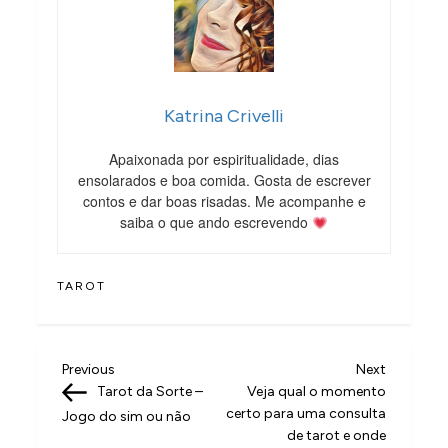
Katrina Crivelli
Apaixonada por espiritualidade, dias
ensolarados e boa comida. Gosta de escrever
contos e dar boas risadas. Me acompanhe e
saiba o que ando escrevendo
TAROT
N
Previous
Next
Previous
Next
Post
Post
Tarot da Sorte –
Veja qual o momento
a
certo para uma consulta
Jogo do sim ou não
v
de tarot e onde