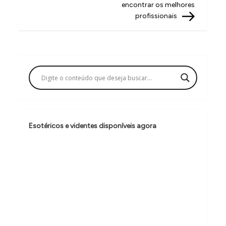
encontrar os melhores
e
profissionais
g
a
ç
ã
o
d
e
Esotéricos e videntes disponíveis agora
P
o
s
t