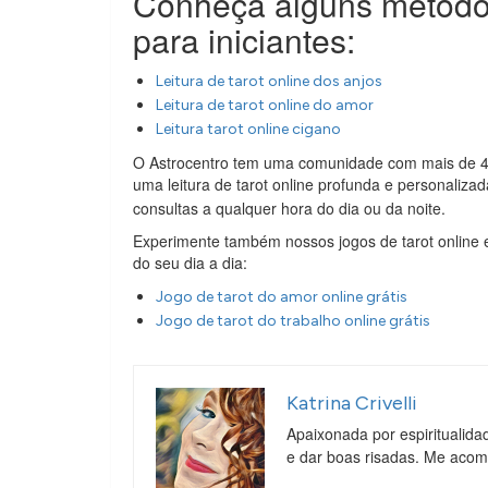
Conheça alguns métodos 
para iniciantes:
Leitura de tarot online dos anjos
Leitura de tarot online do amor
Leitura tarot online cigano
O Astrocentro tem uma comunidade com mais de 40
uma leitura de tarot online profunda e personaliz
consultas a qualquer hora do dia ou da noite.
Experimente também nossos jogos de tarot online e 
do seu dia a dia:
Jogo de tarot do amor online grátis
Jogo de tarot do trabalho online grátis
Katrina Crivelli
Apaixonada por espiritualida
e dar boas risadas. Me aco