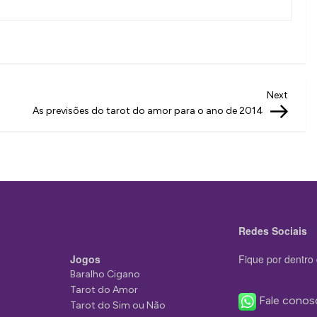
Next
Next
Post
As previsões do tarot do amor para o ano de 2014
Redes Sociais
Jogos
Fique por dentro 
Baralho Cigano
Tarot do Amor
Fale conos
Tarot do Sim ou Não