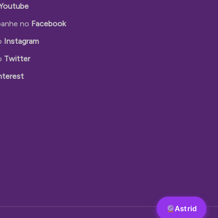
Youtube
anhe no
Facebook
o
Instagram
o
Twitter
nterest
Astrid
Astrid