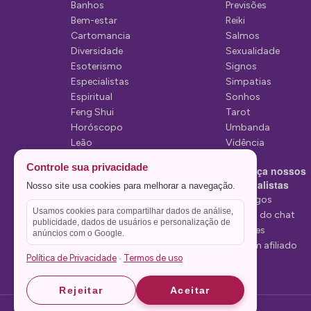
Banhos
Previsões
e
Bem-estar
Reiki
P
Cartomancia
Salmos
Diversidade
Sexualidade
o
Esoterismo
Signos
s
Especialistas
Simpatias
Espiritual
Sonhos
t
Feng Shui
Tarot
Horóscopo
Umbanda
Leão
Vidência
Lua
Controle sua privacidade
Conheça nossos
Mediunidade
Especialistas
Nosso site usa cookies para melhorar a navegação.
Mensagens
Tarólogos
Usamos cookies para compartilhar dados de análise,
Estelas do chat
publicidade, dados de usuários e personalização de
Videntes
anúncios com o Google.
Seja um afiliado
Política de Privacidade
Termos de uso
·
Rejeitar
Aceitar