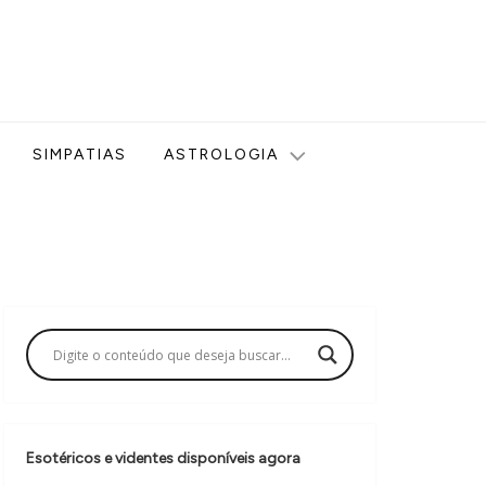
ologia, Tarot, Vidência, Bem-estar e Esoterismo aqui no blog
SIMPATIAS
ASTROLOGIA
Esotéricos e videntes disponíveis agora