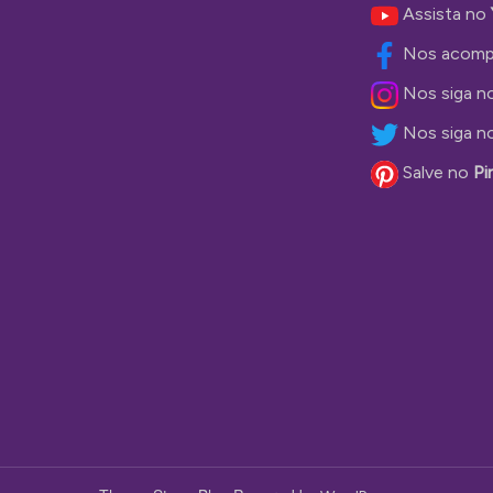
Assista no
Nos acomp
Nos siga n
Nos siga n
Salve no
Pi