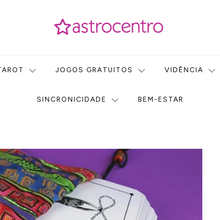
icas no nosso portal de conteúdo. Saiba agora tudo sobre Astr
do Astrocentro!
TAROT
JOGOS GRATUITOS
VIDÊNCIA
SINCRONICIDADE
BEM-ESTAR