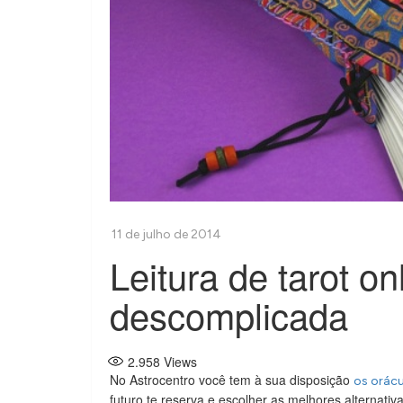
Leitura de tarot on
descomplicada
2.958
Views
No Astrocentro você tem à sua disposição
os orácu
futuro te reserva e escolher as melhores alternat