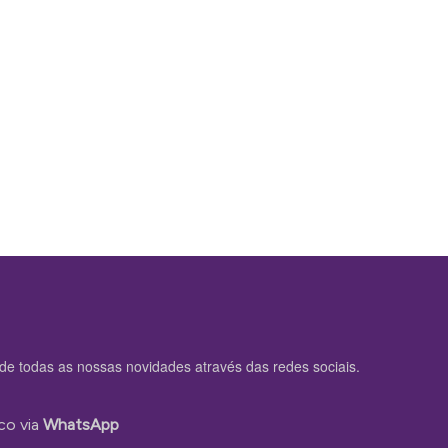
de todas as nossas novidades através das redes sociais.
co via
WhatsApp