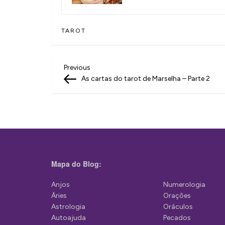
TAROT
N
Previous
Previous
Post
As cartas do tarot de Marselha – Parte 2
a
v
e
g
a
Mapa do Blog:
ç
ã
Anjos
Numerologia
Áries
Orações
o
Astrologia
Oráculos
d
Autoajuda
Pecados