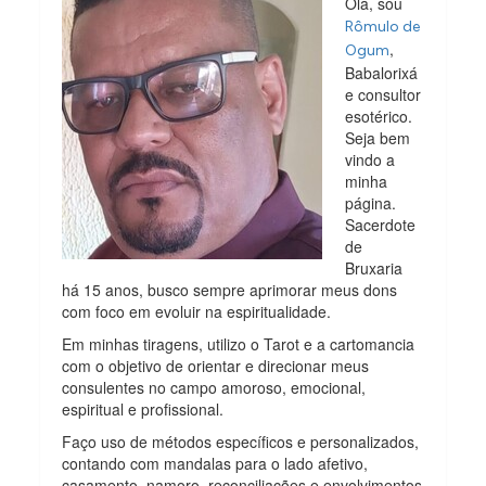
Olá, sou
Rômulo de
,
Ogum
Babalorixá
e consultor
esotérico.
Seja bem
vindo a
minha
página.
Sacerdote
de
Bruxaria
há 15 anos, busco sempre aprimorar meus dons
com foco em evoluir na espiritualidade.
Em minhas tiragens, utilizo o Tarot e a cartomancia
com o objetivo de orientar e direcionar meus
consulentes no campo amoroso, emocional,
espiritual e profissional.
Faço uso de métodos específicos e personalizados,
contando com mandalas para o lado afetivo,
casamento, namoro, reconciliações e envolvimentos