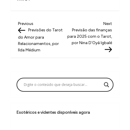
N
Previous
Next
Previous
Next
Post
Post
Previsões do Tarot
Previsão das finanças
a
para 2025 com o Tarot,
do Amor para
v
por Nina D´Oyá Igbalé
Relacionamentos, por
Ilda Médium
e
g
a
ç
ã
o
d
Esotéricos e videntes disponíveis agora
e