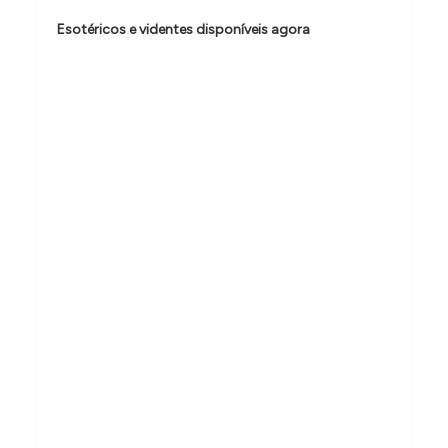
d
Esotéricos e videntes disponíveis agora
e
P
o
s
t