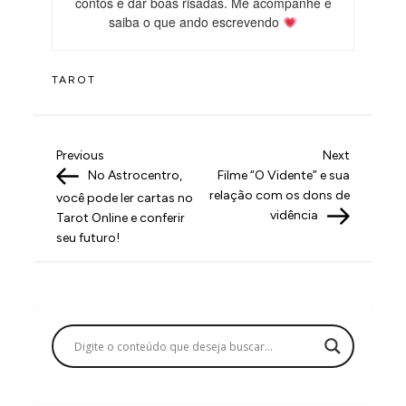
contos e dar boas risadas. Me acompanhe e
saiba o que ando escrevendo
TAROT
N
Previous
Next
Previous
Next
Post
Post
No Astrocentro,
Filme “O Vidente” e sua
a
relação com os dons de
você pode ler cartas no
v
vidência
Tarot Online e conferir
seu futuro!
e
g
a
ç
ã
o