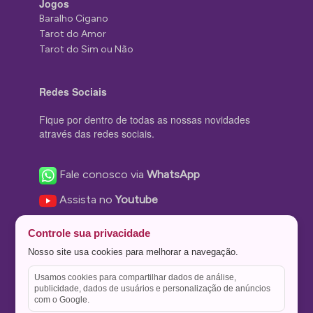
Jogos
Baralho Cigano
Tarot do Amor
Tarot do Sim ou Não
Redes Sociais
Fique por dentro de todas as nossas novidades
através das redes sociais.
Fale conosco via
WhatsApp
Assista no
Youtube
Nos acompanhe no
Facebook
Controle sua privacidade
Nos siga no
Instagram
Nosso site usa cookies para melhorar a navegação.
Nos siga no
Twitter
Usamos cookies para compartilhar dados de análise,
publicidade, dados de usuários e personalização de anúncios
Salve no
Pinterest
com o Google.