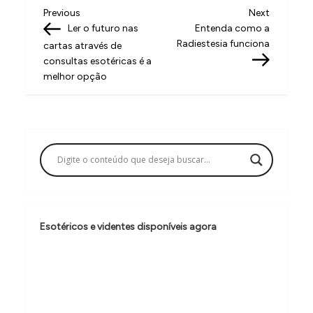
N
Previous
Next
Previous
Next
Post
Post
Ler o futuro nas
Entenda como a
a
Radiestesia funciona
cartas através de
v
consultas esotéricas é a
melhor opção
e
g
a
ç
ã
o
d
Esotéricos e videntes disponíveis agora
e
P
o