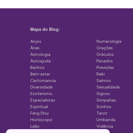
g
a
ç
Mapa do Blog:
ã
Anjos
Numerologia
o
Áries
Orações
d
Astrologia
Oráculos
Autoajuda
Pecados
e
Banhos
Previsões
P
Bem-estar
Reiki
Cartomancia
Salmos
o
Diversidade
Sexualidade
s
Esoterismo
Signos
Especialistas
Simpatias
t
Espiritual
Sonhos
Feng Shui
Tarot
Horóscopo
Umbanda
Leão
Vidência
Lua