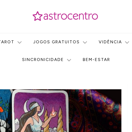
icas no nosso portal de conteúdo. Saiba agora tudo sobre Astr
do Astrocentro!
TAROT
JOGOS GRATUITOS
VIDÊNCIA
SINCRONICIDADE
BEM-ESTAR