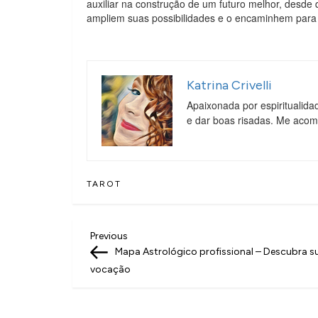
auxiliar na construção de um futuro melhor, desde 
ampliem suas possibilidades e o encaminhem para 
Katrina Crivelli
Apaixonada por espiritualida
e dar boas risadas. Me aco
TAROT
N
Previous
Previous
Post
Mapa Astrológico profissional – Descubra s
a
vocação
v
e