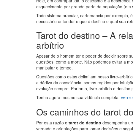
Hoje, em contrapartida, o ceticismo e a descrença 
esquecimento por grande parte da população (em s
Todo sistema oracular, cartomancia por exemplo, 
necessário entender o que é destino e qual sua rela
Tarot do destino – A rela
arbítrio
Apesar de o homem ter o poder de decidir sobre sua
questões, como a morte. Não podemos evitar a mor
manipular o tempo.
Questões como estas delimitam nosso livre-arbítri
a dádiva da consciência, somos regidos por intuiç
evolução sempre. Portanto, livre-arbítrio e destin
Tenha agora mesmo sua vidência completa,
entre
Os caminhos do tarot do
Por esta razão o
tarot do destino
desempenha uma
verdade e orientações para tomar decisões e segui