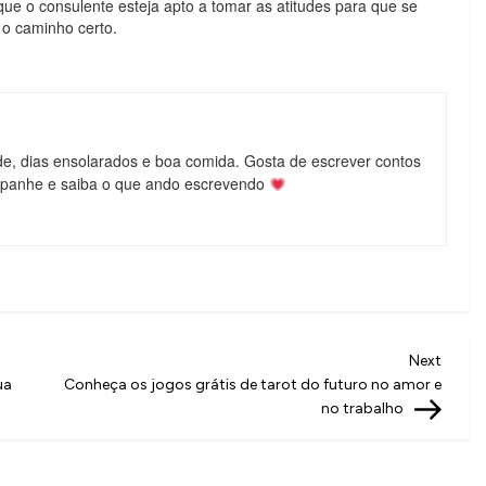
que o consulente esteja apto a tomar as atitudes para que se
o caminho certo.
de, dias ensolarados e boa comida. Gosta de escrever contos
mpanhe e saiba o que ando escrevendo
Next
Next
Post
ua
Conheça os jogos grátis de tarot do futuro no amor e
no trabalho