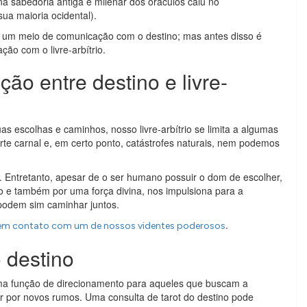
na sabedoria antiga e milenar dos oráculos caiu no
ua maioria ocidental).
é um meio de comunicação com o destino; mas antes disso é
ção com o livre-arbítrio.
ção entre destino e livre-
s escolhas e caminhos, nosso livre-arbítrio se limita a algumas
te carnal e, em certo ponto, catástrofes naturais, nem podemos
o. Entretanto, apesar de o ser humano possuir o dom de escolher,
ão e também por uma força divina, nos impulsiona para a
o podem sim caminhar juntos.
.
 em contato com um de nossos videntes poderosos
 destino
 função de direcionamento para aqueles que buscam a
r por novos rumos. Uma consulta de tarot do destino pode