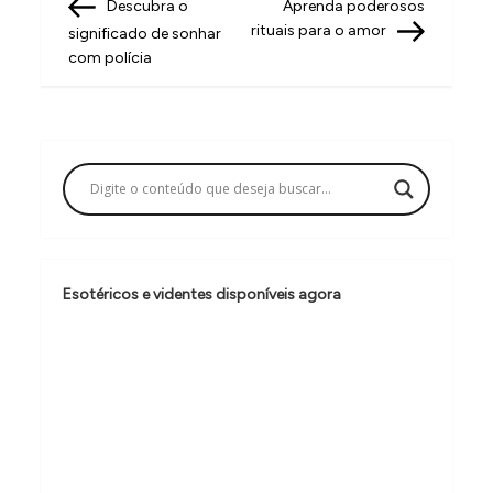
Post
Post
Descubra o
Aprenda poderosos
a
rituais para o amor
significado de sonhar
v
com polícia
e
g
a
ç
ã
o
Esotéricos e videntes disponíveis agora
d
e
P
o
s