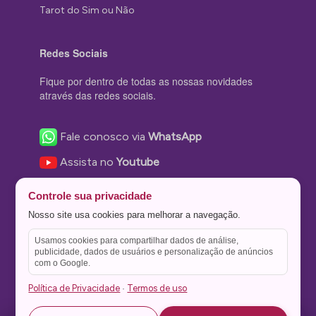
Tarot do Sim ou Não
Redes Sociais
Fique por dentro de todas as nossas novidades
através das redes sociais.
Fale conosco via
WhatsApp
Assista no
Youtube
Nos acompanhe no
Facebook
Controle sua privacidade
Nos siga no
Instagram
Nosso site usa cookies para melhorar a navegação.
Nos siga no
Twitter
Usamos cookies para compartilhar dados de análise,
publicidade, dados de usuários e personalização de anúncios
Salve no
Pinterest
com o Google.
Política de Privacidade
Termos de uso
·