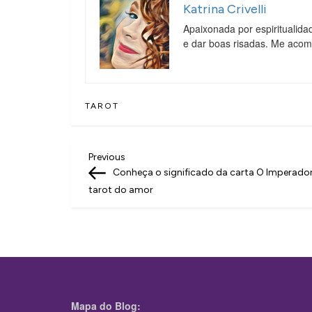
Katrina Crivelli
Apaixonada por espiritualida
e dar boas risadas. Me aco
TAROT
N
Previous
Previous
Post
Conheça o significado da carta O Imperado
a
tarot do amor
v
e
g
a
ç
Mapa do Blog: