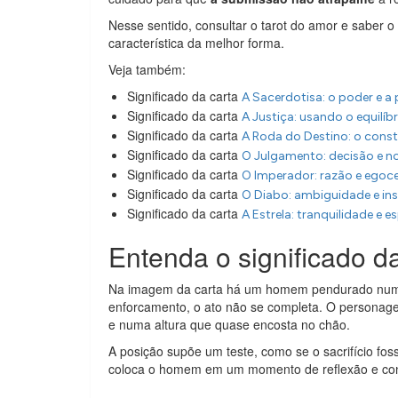
Nesse sentido, consultar o tarot do amor e saber o 
característica da melhor forma.
Veja também:
Significado da carta
A Sacerdotisa: o poder e a 
Significado da carta
A Justiça: usando o equilíb
Significado da carta
A Roda do Destino: o cons
Significado da carta
O Julgamento: decisão e n
Significado da carta
O Imperador: razão e egoc
Significado da carta
O Diabo: ambiguidade e ins
Significado da carta
A Estrela: tranquilidade e 
Entenda o significado 
Na imagem da carta há um homem pendurado numa 
enforcamento, o ato não se completa. O personag
e numa altura que quase encosta no chão.
A posição supõe um teste, como se o sacrifício fo
coloca o homem em um momento de reflexão e con