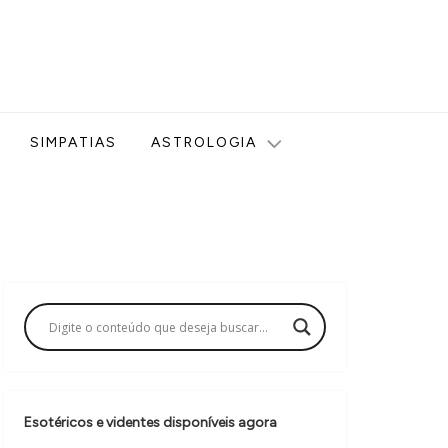
ologia, Tarot, Vidência, Bem-estar e Esoterismo aqui no blog
SIMPATIAS
ASTROLOGIA
Esotéricos e videntes disponíveis agora