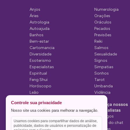
ã
Anjos
Numerologia
o
Áries
Orações
d
Astrologia
Oráculos
Autoajuda
Pecados
e
Banhos
Previsões
P
Bem-estar
Reiki
Cartomancia
Salmos
o
Diversidade
Sexualidade
s
Esoterismo
Signos
Especialistas
Simpatias
t
Espiritual
Sonhos
Feng Shui
Tarot
Horóscopo
Umbanda
Leão
Vidência
Lua
Controle sua privacidade
Conheça nossos
Mediunidade
Especialistas
Nosso site usa cookies para melhorar a navegação.
Mensagens
Tarólogos
Usamos cookies para compartilhar dados de análise,
Estelas do chat
publicidade, dados de usuários e personalização de
Videntes