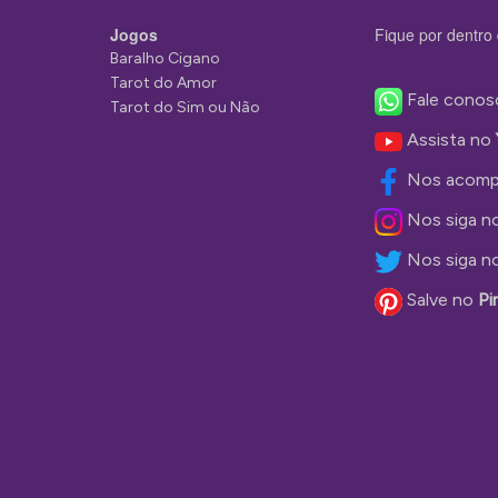
Jogos
Fique por dentro 
Baralho Cigano
Tarot do Amor
Fale conos
Tarot do Sim ou Não
Assista no
Nos acomp
Nos siga n
Nos siga n
Salve no
Pi