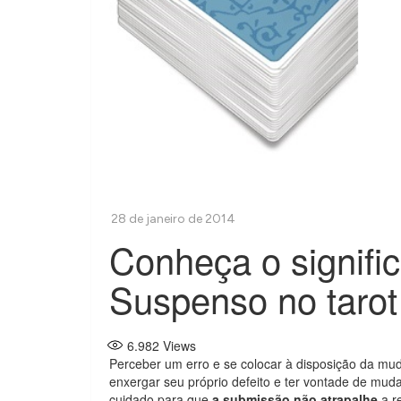
Conheça o signifi
Suspenso no tarot
6.982
Views
Perceber um erro e se colocar à disposição da m
enxergar seu próprio defeito e ter vontade de muda
cuidado para que
a submissão não atrapalhe
a r