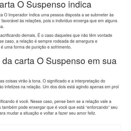
carta O Suspenso indica
rta O Imperador indica uma pessoa disposta a se submeter às
 favorável às relações, pois o indivíduo enxerga que em alguns
ça.
acrificando demais. É o caso daqueles que não têm vontade
esse caso, a relação é sempre rodeada de amargura e
 é uma forma de punição e sofrimento.
do da carta O Suspenso em sua
as coisas virão à tona. O significado e a interpretação do
ão infelizes na relação. Um dos dois está agindo apenas em prol
rificando é você. Nesse caso, pense bem se a relação vale a
s também pode enxergar que é você que está “enforcando” seu
ra mudar a situação e voltar a fazer seu amor feliz.