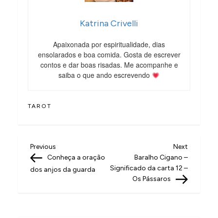
Katrina Crivelli
Apaixonada por espiritualidade, dias
ensolarados e boa comida. Gosta de escrever
contos e dar boas risadas. Me acompanhe e
saiba o que ando escrevendo
TAROT
N
Previous
Next
Previous
Next
Post
Post
Conheça a oração
Baralho Cigano –
a
Significado da carta 12 –
dos anjos da guarda
v
Os Pássaros
e
g