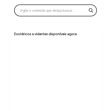
a
ç
ã
o
Esotéricos e videntes disponíveis agora
d
e
P
o
s
t