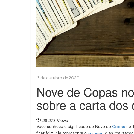
Nove de Copas no 
sobre a carta dos
26.273
Views
Você conhece o significado do Nove de
no T
Copas
ficar feliz: ela representa o
e as realizações
sucesso