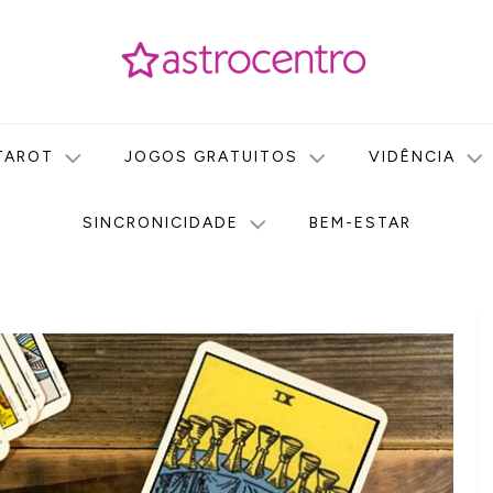
icas no nosso portal de conteúdo. Saiba agora tudo sobre Astr
do Astrocentro!
TAROT
JOGOS GRATUITOS
VIDÊNCIA
SINCRONICIDADE
BEM-ESTAR