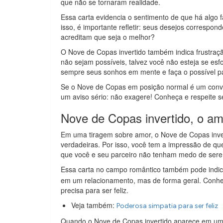
que não se tornaram realidade.
Essa carta evidencia o sentimento de que há algo
isso, é importante refletir: seus desejos correspo
acreditam que seja o melhor?
O Nove de Copas invertido também indica frustraçã
não sejam possíveis, talvez você não esteja se esf
sempre seus sonhos em mente e faça o possível par
Se o Nove de Copas em posição normal é um convit
um aviso sério: não exagere! Conheça e respeite s
Nove de Copas invertido, o amo
Em uma tiragem sobre amor, o Nove de Copas inver
verdadeiras. Por isso, você tem a impressão de que
que você e seu parceiro não tenham medo de sere
Essa carta no campo romântico também pode indic
em um relacionamento, mas de forma geral. Conhec
precisa para ser feliz.
Veja também:
Poderosa simpatia para ser feliz
Quando o Nove de Copas invertido aparece em uma 