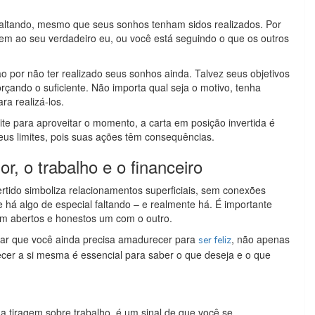
 faltando, mesmo que seus sonhos tenham sidos realizados. Por
ndem ao seu verdadeiro eu, ou você está seguindo o que os outros
o por não ter realizado seus sonhos ainda. Talvez seus objetivos
orçando o suficiente. Não importa qual seja o motivo, tenha
a realizá-los.
e para aproveitar o momento, a carta em posição invertida é
eus limites, pois suas ações têm consequências.
r, o trabalho e o financeiro
tido simboliza relacionamentos superficiais, sem conexões
 há algo de especial faltando – e realmente há. É importante
m abertos e honestos um com o outro.
ar que você ainda precisa amadurecer para
, não apenas
ser feliz
er a si mesma é essencial para saber o que deseja e o que
tiragem sobre trabalho, é um sinal de que você se