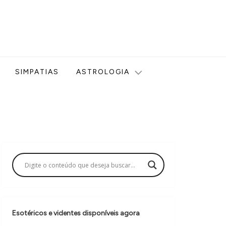
ologia, Tarot, Vidência, Bem-estar e Esoterismo aqui no blog
SIMPATIAS
ASTROLOGIA
Esotéricos e videntes disponíveis agora