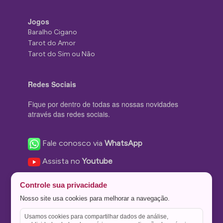
Jogos
Baralho Cigano
Tarot do Amor
Tarot do Sim ou Não
Redes Sociais
Fique por dentro de todas as nossas novidades
através das redes sociais.
Fale conosco via
WhatsApp
Assista no
Youtube
Nos acompanhe no
Facebook
Controle sua privacidade
Nos siga no
Instagram
Nosso site usa cookies para melhorar a navegação.
Nos siga no
Twitter
Usamos cookies para compartilhar dados de análise,