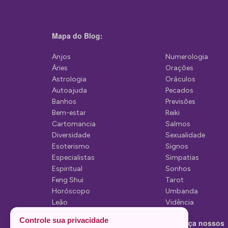
Mapa do Blog:
Anjos
Numerologia
Áries
Orações
Astrologia
Oráculos
Autoajuda
Pecados
Banhos
Previsões
Bem-estar
Reiki
Cartomancia
Salmos
Diversidade
Sexualidade
Esoterismo
Signos
Especialistas
Simpatias
Espiritual
Sonhos
Feng Shui
Tarot
Horóscopo
Umbanda
Leão
Vidência
Lua
Controle sua privacidade
Conheça nossos
Mediunidade