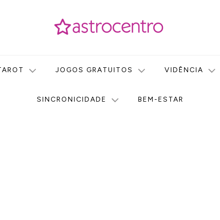
icas no nosso portal de conteúdo. Saiba agora tudo sobre Astr
do Astrocentro!
TAROT
JOGOS GRATUITOS
VIDÊNCIA
SINCRONICIDADE
BEM-ESTAR