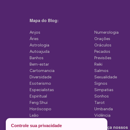
Mapa do Blog:
Anjos
Numerologia
Áries
Orações
Astrologia
Oráculos
Autoajuda
Pecados
Banhos
Previsões
Bem-estar
Reiki
Cartomancia
Salmos
Diversidade
Sexualidade
Esoterismo
Signos
Especialistas
Simpatias
Espiritual
Sonhos
Feng Shui
Tarot
Horóscopo
Umbanda
Leão
Vidência
Lua
Controle sua privacidade
Conheça nossos
Mediunidade