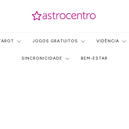
icas no nosso portal de conteúdo. Saiba agora tudo sobre Astr
do Astrocentro!
TAROT
JOGOS GRATUITOS
VIDÊNCIA
SINCRONICIDADE
BEM-ESTAR