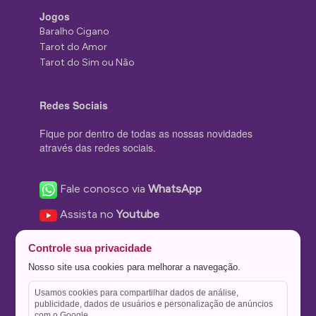
Jogos
Baralho Cigano
Tarot do Amor
Tarot do Sim ou Não
Redes Sociais
Fique por dentro de todas as nossas novidades
através das redes sociais.
Fale conosco via
WhatsApp
Assista no
Youtube
Nos acompanhe no
Facebook
Controle sua privacidade
Nos siga no
Instagram
Nosso site usa cookies para melhorar a navegação.
Nos siga no
Twitter
Usamos cookies para compartilhar dados de análise,
publicidade, dados de usuários e personalização de anúncios
Salve no
Pinterest
com o Google.