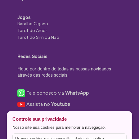
Jogos
Baralho Cigano
Tarot do Amor
Tarot do Sim ou Não
Redes Sociais
Fique por dentro de todas as nossas novidades
através das redes sociais.
Fale conosco via
WhatsApp
Assista no
Youtube
Nos acompanhe no
Facebook
Controle sua privacidade
Nos siga no
Instagram
Nosso site usa cookies para melhorar a navegação.
Nos siga no
Twitter
Usamos cookies para compartilhar dados de análise,