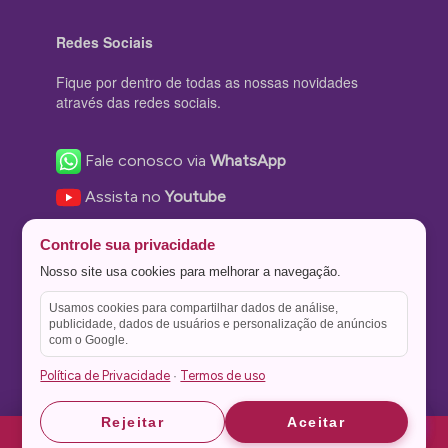
Redes Sociais
Fique por dentro de todas as nossas novidades
através das redes sociais.
Fale conosco via
WhatsApp
Assista no
Youtube
Nos acompanhe no
Facebook
Controle sua privacidade
Nos siga no
Instagram
Nosso site usa cookies para melhorar a navegação.
Nos siga no
Twitter
Usamos cookies para compartilhar dados de análise,
publicidade, dados de usuários e personalização de anúncios
Salve no
Pinterest
com o Google.
Política de Privacidade
Termos de uso
·
Astrid
Astrid
Rejeitar
Aceitar
Theme Stone Blog Powered by
WordPress