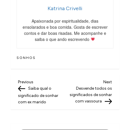
Katrina Crivelli
Apaixonada por espiritualidade, dias
ensolarados e boa comida. Gosta de escrever
contos e dar boas risadas. Me acompanhe e
saiba o que ando escrevendo
SONHOS
N
Previous
Next
Previous
Next
Post
Post
Saiba qual o
Desvende todos os
a
significados de sonhar
significado de sonhar
v
com vassoura
com ex marido
e
g