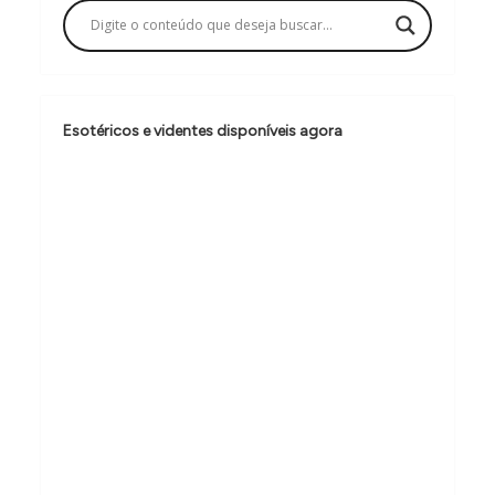
a
ç
ã
o
Esotéricos e videntes disponíveis agora
d
e
P
o
s
t