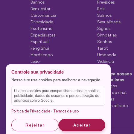
e
Banhos
Previsões
P
Bem-estar
Reiki
Cartomancia
Salmos
o
Diversidade
Sexualidade
s
Esoterismo
Signos
Especialistas
Simpatias
t
Espiritual
Sonhos
Feng Shui
Tarot
Horóscopo
Umbanda
Leão
Vidência
Lua
Controle sua privacidade
Conheça nossos
Mediunidade
Especialistas
Nosso site usa cookies para melhorar a navegação.
Mensagens
Tarólogos
Usamos cookies para compartilhar dados de análise,
Estelas do chat
publicidade, dados de usuários e personalização de
Videntes
anúncios com o Google.
Seja um afiliado
Política de Privacidade
Termos de uso
·
Rejeitar
Aceitar