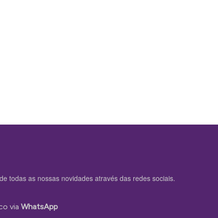
de todas as nossas novidades através das redes sociais.
co via
WhatsApp