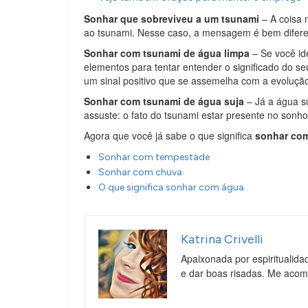
Sonhar que sobreviveu a um tsunami
– A coisa 
ao tsunami. Nesse caso, a mensagem é bem diferent
Sonhar com tsunami de água limpa
– Se você ide
elementos para tentar entender o significado do s
um sinal positivo que se assemelha com a evoluçã
Sonhar com tsunami de água suja
– Já a água su
assuste: o fato do tsunami estar presente no sonho
Agora que você já sabe o que significa
sonhar co
Sonhar com tempestade
Sonhar com chuva
O que significa sonhar com água
Katrina Crivelli
Apaixonada por espiritualida
e dar boas risadas. Me aco