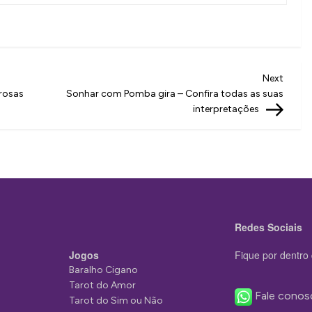
Next
Next
Post
rosas
Sonhar com Pomba gira – Confira todas as suas
interpretações
Redes Sociais
Jogos
Fique por dentro 
Baralho Cigano
Tarot do Amor
Fale conos
Tarot do Sim ou Não