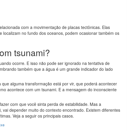
elacionada com a movimentação de placas tectônicas. Elas
e localizam no fundo dos oceanos, podem ocasionar também os
 com tsunami?
ando ocorre. E isso não pode ser ignorado na tentativa de
lembrando também que a água é um grande indicador do lado
 que alguma transformação está por vir, que poderá acontecer
como acontece com um tsunami. E a mensagem do inconsciente
zer com que você sinta perda de estabilidade. Mas a
i, vai depender muito do contexto encontrado. Existem diferentes
imas. Veja a seguir os principais casos.
ixe