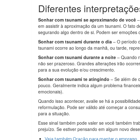
Diferentes interpretaçõ
Sonhar com tsunami se aproximando de você
–
em assistir à aproximação da um tsunami. O fato 
segurando algo dentro de si. Podem ser emoções ou
Sonhar com tsunami durante o dia
– O período d
tsunami ocorre ao longo da manhã, ou tarde, repr
Sonhar com tsunami durante a noite
– Quando no
não ser prazeroso. Grandes alterações irão ocorrer
para a sua evolução e/ou crescimento.
Sonhar com tsunami te atingindo
– Se além de o
pouco. Geralmente indica algum problema financeir
emocionais).
Quando isso acontecer, avalie se há a possibilid
reformulação. Pode ser válido até começar a consul
para a situação.
Esse sinal também pode valer se você também trab
prejuízo. Se estiver pensando em algum novo des
Veja também Oração para manter o emprego