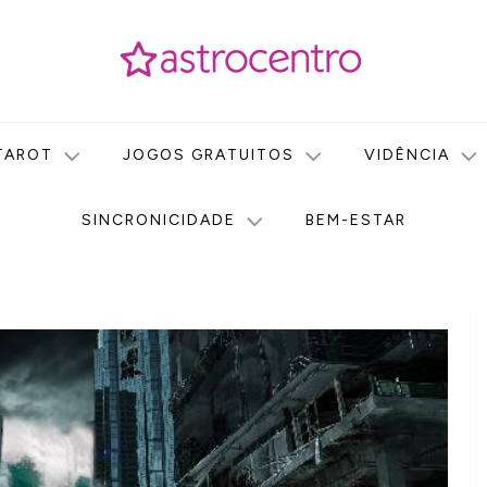
icas no nosso portal de conteúdo. Saiba agora tudo sobre Astr
do Astrocentro!
TAROT
JOGOS GRATUITOS
VIDÊNCIA
SINCRONICIDADE
BEM-ESTAR