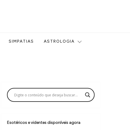
ologia, Tarot, Vidência, Bem-estar e Esoterismo aqui no blog
SIMPATIAS
ASTROLOGIA
Esotéricos e videntes disponíveis agora