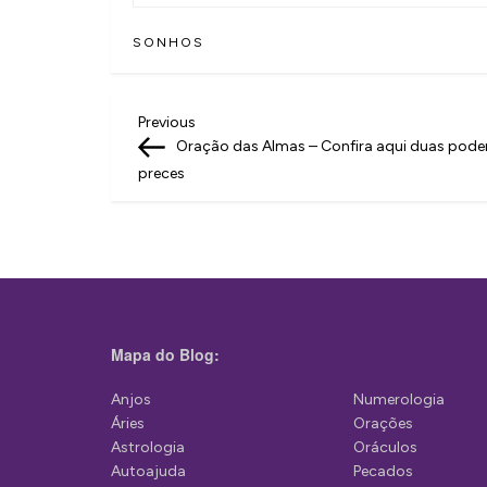
SONHOS
N
Previous
Previous
Post
Oração das Almas – Confira aqui duas pode
a
preces
v
e
g
a
ç
Mapa do Blog:
ã
Anjos
Numerologia
o
Áries
Orações
d
Astrologia
Oráculos
Autoajuda
Pecados