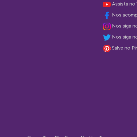
Assista no
Nos acomp
Nos siga n
Nos siga n
Salve no
Pi