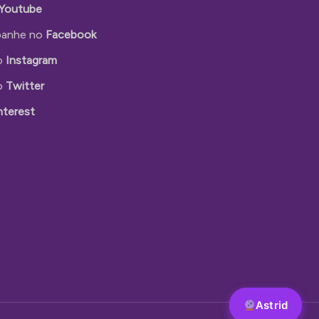
Youtube
anhe no
Facebook
o
Instagram
o
Twitter
nterest
Astrid
Astrid