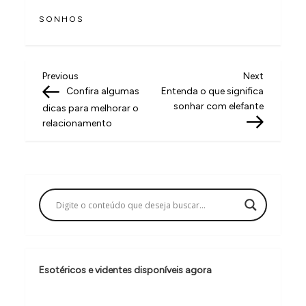
SONHOS
N
Previous
Next
Previous
Next
Post
Post
Confira algumas
Entenda o que significa
a
sonhar com elefante
dicas para melhorar o
v
relacionamento
e
g
a
ç
ã
o
Esotéricos e videntes disponíveis agora
d
e