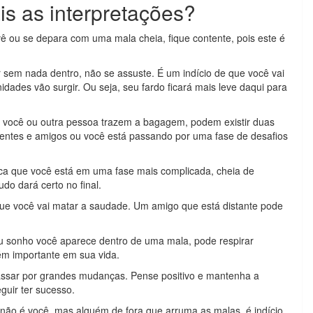
s as interpretações?
 ou se depara com uma mala cheia, fique contente, pois este é
r sem nada dentro, não se assuste. É um indício de que você vai
dades vão surgir. Ou seja, seu fardo ficará mais leve daqui para
você ou outra pessoa trazem a bagagem, podem existir duas
rentes e amigos ou você está passando por uma fase de desafios
ca que você está em uma fase mais complicada, cheia de
do dará certo no final.
ue você vai matar a saudade. Um amigo que está distante pode
u sonho você aparece dentro de uma mala, pode respirar
uém importante em sua vida.
ssar por grandes mudanças. Pense positivo e mantenha a
guir ter sucesso.
não é você, mas alguém de fora que arruma as malas, é indício