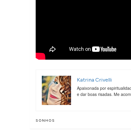
Katrina Crivelli
Apaixonada por espiritualida
e dar boas risadas. Me aco
SONHOS