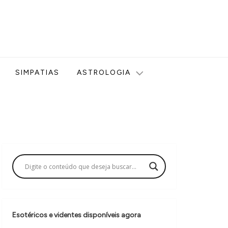
ologia, Tarot, Vidência, Bem-estar e Esoterismo aqui no blog
SIMPATIAS
ASTROLOGIA
Esotéricos e videntes disponíveis agora