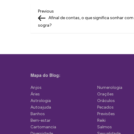
N
Previous
Previous
Post
Afinal de contas, o que significa sonhar com
a
sogra?
v
e
g
a
ç
Mapa do Blog:
ã
Anjos
Numerologia
o
Áries
Orações
d
Astrologia
Oráculos
Autoajuda
Pecados
e
Banhos
Previsões
P
Bem-estar
Reiki
Cartomancia
Salmos
o
Diversidade
Sexualidade