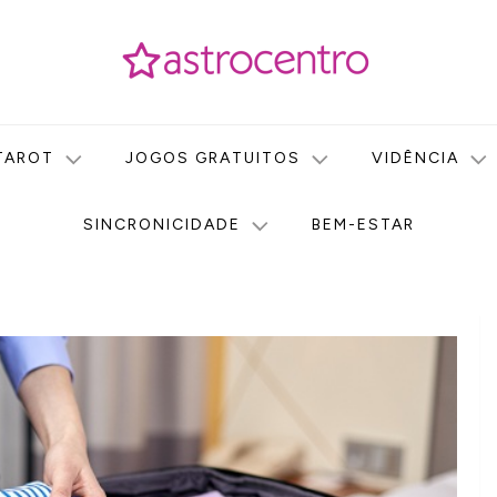
icas no nosso portal de conteúdo. Saiba agora tudo sobre Astr
do Astrocentro!
TAROT
JOGOS GRATUITOS
VIDÊNCIA
SINCRONICIDADE
BEM-ESTAR