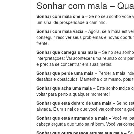
Sonhar com mala – Quai
Sonhar com mala cheia –
Se no seu sonho você vê
um sinal de prosperidade a caminho.
Sonhar com mala vazia –
Agora, se a mala estive
conseguir resolver seus problemas e novas oportuni
frente.
Sonhar que carrega uma mala –
Se no seu sonho 
interpretações: Vai acontecer uma reunião com pa
e precisa se concentrar em suas metas.
Sonhar que perde uma mala –
Perder a mala indi
desafios e obstáculos. Mantenha o otimismo, pois tu
Sonhar que acha uma mala –
Este sonho indica q
voltar para perto a qualquer momento!
Sonhar que está dentro de uma mala –
Se no se
aliviada. É um sinal de que você vai conhecer alg
Sonhar que está arrumando a mala –
Você vai pa
cabeça erguida que tudo sairá bem. Você vai conse
Sonhar que outra pessoa arruma sua mala –
Se 