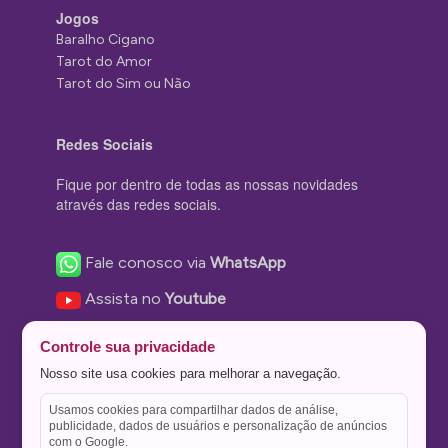
Jogos
Baralho Cigano
Tarot do Amor
Tarot do Sim ou Não
Redes Sociais
Fique por dentro de todas as nossas novidades
através das redes sociais.
Fale conosco via
WhatsApp
Assista no
Youtube
Nos acompanhe no
Facebook
Controle sua privacidade
Nos siga no
Instagram
Nosso site usa cookies para melhorar a navegação.
Nos siga no
Twitter
Usamos cookies para compartilhar dados de análise,
publicidade, dados de usuários e personalização de anúncios
Salve no
Pinterest
com o Google.