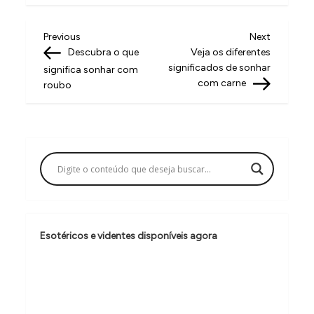
N
Previous
Next
Previous
Next
Post
Post
Descubra o que
Veja os diferentes
a
significados de sonhar
significa sonhar com
v
com carne
roubo
e
g
a
ç
ã
o
Esotéricos e videntes disponíveis agora
d
e
P