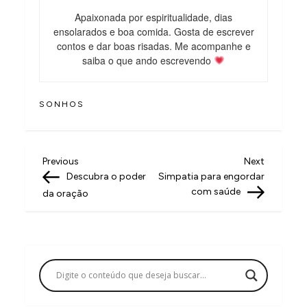
Apaixonada por espiritualidade, dias
ensolarados e boa comida. Gosta de escrever
contos e dar boas risadas. Me acompanhe e
saiba o que ando escrevendo
SONHOS
N
Previous
Next
Previous
Next
Post
Post
Descubra o poder
Simpatia para engordar
a
com saúde
da oração
v
e
g
a
ç