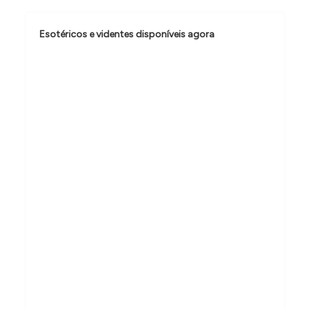
ã
o
Esotéricos e videntes disponíveis agora
d
e
P
o
s
t