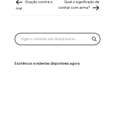
Post
Post
Oração contra o
Qual o significado de
a
sonhar com arma?
mal
v
e
g
a
ç
ã
o
Esotéricos e videntes disponíveis agora
d
e
P
o
s