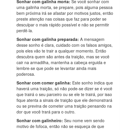
Sonhar com galinha morta:
Se você sonhar com
uma galinha morta, se prepare, pois alguma pessoa
bem próxima irá se afastar por motivos justos, então
preste atenção nas coisas que faz para poder se
desculpar o mais rápido possível e não se permitir
perdê-la.
Sonhar com galinha preparada:
A mensagem
desse sonho é clara, cuidado com os falsos amigos,
pois eles vão te trair a qualquer momento. Então
descubra quem são antes da traição, mas se você
cair na armadilha, mantenha a cabeça erguida e
lembre-se que pode se levantar ainda mais
poderosa.
Sonhar com comer galinha:
Este sonho indica que
haverá uma traição, só não pode-se dizer se é você
que trairá o seu parceiro ou se ele te trairá, por isso
fique atenta a sinais de traição que ele demonstrará
ou se previna de cometer uma traição pensando na
dor que você trará para o outro.
Sonhar com galinheiro:
Seu nome vem sendo
motivo de fofoca, então não se esqueça de que