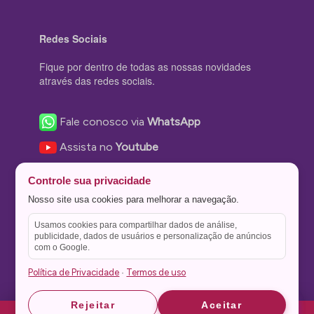
Redes Sociais
Fique por dentro de todas as nossas novidades
através das redes sociais.
Fale conosco via
WhatsApp
Assista no
Youtube
Nos acompanhe no
Facebook
Controle sua privacidade
Nos siga no
Instagram
Nosso site usa cookies para melhorar a navegação.
Nos siga no
Twitter
Usamos cookies para compartilhar dados de análise,
publicidade, dados de usuários e personalização de anúncios
Salve no
Pinterest
com o Google.
Política de Privacidade
Termos de uso
·
Astrid
Astrid
Rejeitar
Aceitar