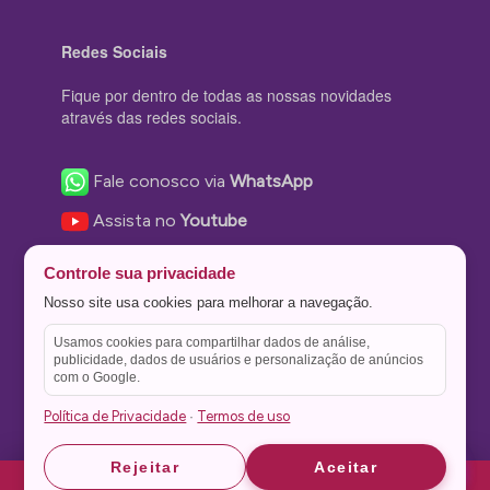
Redes Sociais
Fique por dentro de todas as nossas novidades
através das redes sociais.
Fale conosco via
WhatsApp
Assista no
Youtube
Nos acompanhe no
Facebook
Controle sua privacidade
Nos siga no
Instagram
Nosso site usa cookies para melhorar a navegação.
Nos siga no
Twitter
Usamos cookies para compartilhar dados de análise,
publicidade, dados de usuários e personalização de anúncios
Salve no
Pinterest
com o Google.
Política de Privacidade
Termos de uso
·
Astrid
Astrid
Rejeitar
Aceitar