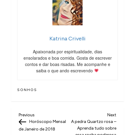
Katrina Crivelli
Apaixonada por espiritualidade, dias
ensolarados e boa comida. Gosta de escrever
contos e dar boas risadas. Me acompanhe e
saiba o que ando escrevendo
SONHOS
N
Previous
Next
Previous
Next
Post
Post
Horóscopo Mensal
A pedra Quartzo rosa –
a
Aprenda tudo sobre
de Janeiro de 2018
essa rocha poderosa