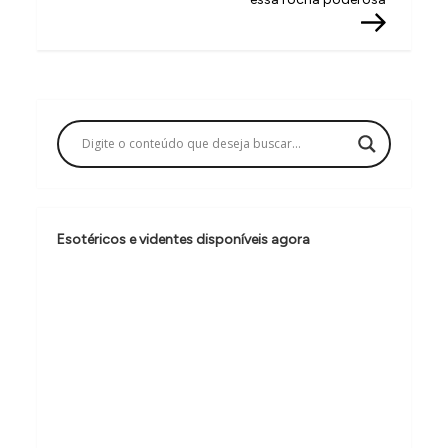
v
e
g
a
ç
ã
o
d
Esotéricos e videntes disponíveis agora
e
P
o
s
t