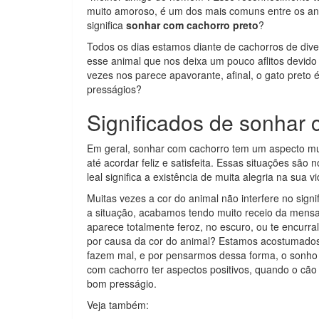
muito amoroso, é um dos mais comuns entre os a
significa
sonhar com cachorro preto
?
Todos os dias estamos diante de cachorros de div
esse animal que nos deixa um pouco aflitos devido
vezes nos parece apavorante, afinal, o gato preto
presságios?
Significados de sonhar 
Em geral, sonhar com cachorro tem um aspecto mui
até acordar feliz e satisfeita. Essas situações são
leal significa a existência de muita alegria na sua v
Muitas vezes a cor do animal não interfere no si
a situação, acabamos tendo muito receio da mensa
aparece totalmente feroz, no escuro, ou te encurr
por causa da cor do animal? Estamos acostumados 
fazem mal, e por pensarmos dessa forma, o sonho 
com cachorro ter aspectos positivos, quando o c
bom presságio.
Veja também: