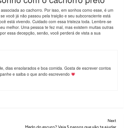
é associada ao cachorro. Por isso, em sonhos como esse, é um
 se você já não passou pela traição e seu subconsciente está
cê está vivendo. Cuidado com essa tristeza toda. Lembre-se
seu melhor. Uma pessoa te fez mal, mas existem muitas outras
por essa decepção, senão, você perderá de vista a sua
de, dias ensolarados e boa comida. Gosta de escrever contos
mpanhe e saiba o que ando escrevendo
Next
Next
Post
Medo do escuro? Veja 5 passos que vão te ajudar