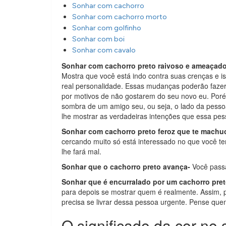
Sonhar com cachorro
Sonhar com cachorro morto
Sonhar com golfinho
Sonhar com boi
Sonhar com cavalo
Sonhar com cachorro preto raivoso e ameaçad
Mostra que você está indo contra suas crenças e 
real personalidade. Essas mudanças poderão fazer
por motivos de não gostarem do seu novo eu. Por
sombra de um amigo seu, ou seja, o lado da pess
lhe mostrar as verdadeiras intenções que essa pes
Sonhar com cachorro preto feroz que te machu
cercando muito só está interessado no que você te
lhe fará mal.
Sonhar que o cachorro preto avança-
Você passa
Sonhar que é encurralado por um cachorro pre
para depois se mostrar quem é realmente. Assim, p
precisa se livrar dessa pessoa urgente. Pense que
O significado da cor no