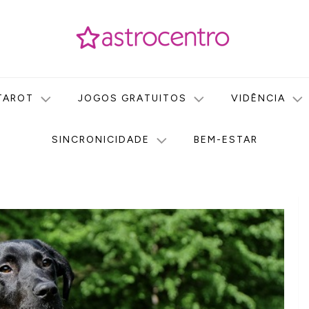
icas no nosso portal de conteúdo. Saiba agora tudo sobre Astr
do Astrocentro!
TAROT
JOGOS GRATUITOS
VIDÊNCIA
SINCRONICIDADE
BEM-ESTAR