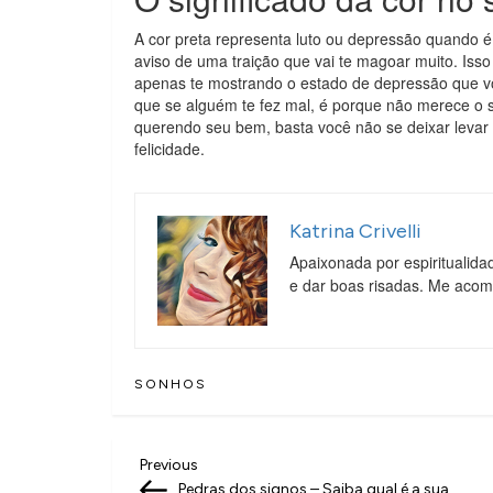
A cor preta representa luto ou depressão quando 
aviso de uma traição que vai te magoar muito. Isso
apenas te mostrando o estado de depressão que vo
que se alguém te fez mal, é porque não merece o 
querendo seu bem, basta você não se deixar levar 
felicidade.
Katrina Crivelli
Apaixonada por espiritualida
e dar boas risadas. Me aco
SONHOS
N
Previous
Previous
Post
Pedras dos signos – Saiba qual é a sua