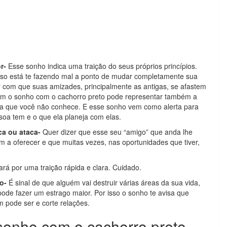
or-
Esse sonho indica uma traição do seus próprios princípios.
isso está te fazendo mal a ponto de mudar completamente sua
 com que suas amizades, principalmente as antigas, se afastem
ém o sonho com o cachorro preto pode representar também a
oa que você não conhece. E esse sonho vem como alerta para
soa tem e o que ela planeja com elas.
ca ou ataca-
Quer dizer que esse seu “amigo” que anda lhe
m a oferecer e que muitas vezes, nas oportunidades que tiver,
rá por uma traição rápida e clara. Cuidado.
to-
É sinal de que alguém vai destruir várias áreas da sua vida,
ode fazer um estrago maior. Por isso o sonho te avisa que
m pode ser e corte relações.
 sonho com o cachorro preto