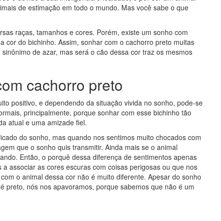
nimais de estimação em todo o mundo. Mas você sabe o que
ersas raças, tamanhos e cores. Porém, existe um sonho com
 a cor do bichinho. Assim, sonhar com o cachorro preto muitas
 é sinônimo de azar, mas será o cão dessa cor traz os mesmos
com cachorro preto
to positivo, e dependendo da situação vivida no sonho, pode-se
 normais, principalmente, porque sonhar com esse bichinho tão
ida atual e uma amizade fiel.
gnificado do sonho, mas quando nos sentimos muito chocados com
gem que o sonho quis transmitir. Ainda mais se o animal
alando. Então, o porquê dessa diferença de sentimentos apenas
a associar as cores escuras com coisas perigosas ou que nos
com o animal dessa cor não é muito diferente. Apesar do sonho
ão é preto, nós nos apavoramos, porque sabemos que não é um