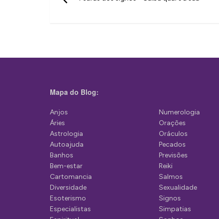
a
v
e
g
a
ç
Mapa do Blog:
ã
Anjos
Numerologia
o
Áries
Orações
d
Astrologia
Oráculos
Autoajuda
Pecados
e
Banhos
Previsões
P
Bem-estar
Reiki
Cartomancia
Salmos
o
Diversidade
Sexualidade
s
Esoterismo
Signos
Especialistas
Simpatias
t