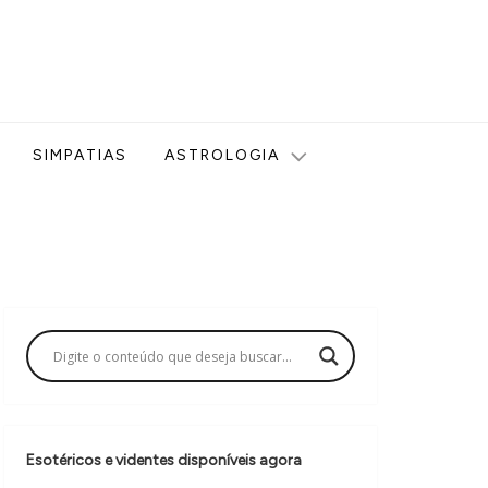
ologia, Tarot, Vidência, Bem-estar e Esoterismo aqui no blog
SIMPATIAS
ASTROLOGIA
Esotéricos e videntes disponíveis agora