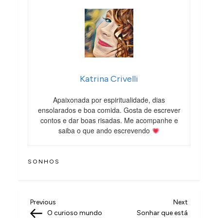
Katrina Crivelli
Apaixonada por espiritualidade, dias
ensolarados e boa comida. Gosta de escrever
contos e dar boas risadas. Me acompanhe e
saiba o que ando escrevendo
SONHOS
N
Previous
Next
Previous
Next
Post
Post
O curioso mundo
Sonhar que está