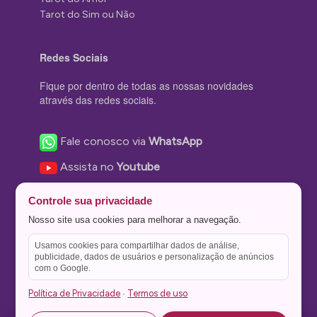
Tarot do Sim ou Não
Redes Sociais
Fique por dentro de todas as nossas novidades
através das redes sociais.
Fale conosco via
WhatsApp
Assista no
Youtube
Nos acompanhe no
Facebook
Controle sua privacidade
Nos siga no
Instagram
Nosso site usa cookies para melhorar a navegação.
Nos siga no
Twitter
Usamos cookies para compartilhar dados de análise,
publicidade, dados de usuários e personalização de anúncios
Salve no
Pinterest
com o Google.
Política de Privacidade
Termos de uso
·