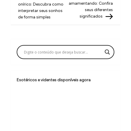
a
amamentando: Confira
onírico: Descubra como
v
seus diferentes
interpretar seus sonhos
significados
de forma simples
e
g
a
ç
ã
o
d
Esotéricos e videntes disponíveis agora
e
P
o
s
t