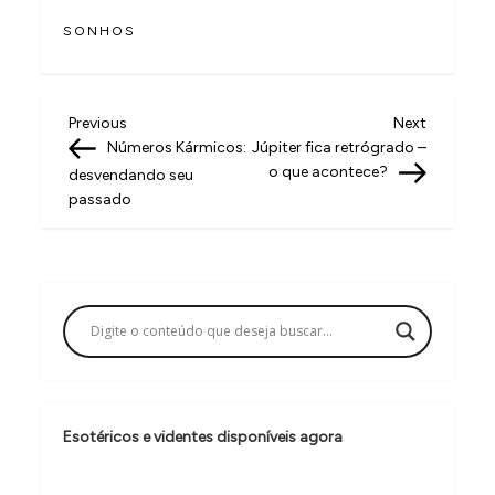
SONHOS
N
Previous
Next
Previous
Next
Post
Post
Números Kármicos:
Júpiter fica retrógrado –
a
o que acontece?
desvendando seu
v
passado
e
g
a
ç
ã
o
Esotéricos e videntes disponíveis agora
d
e