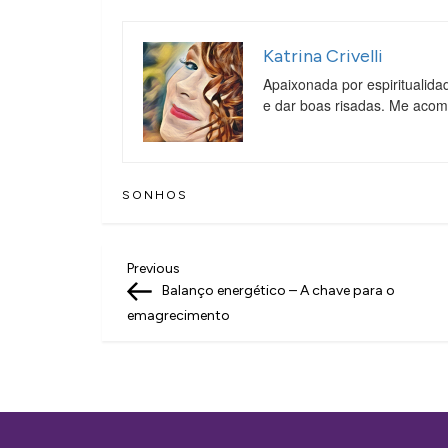
Katrina Crivelli
Apaixonada por espiritualida
e dar boas risadas. Me aco
SONHOS
N
Previous
Previous
Post
Balanço energético – A chave para o
a
emagrecimento
v
e
g
a