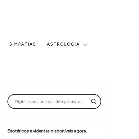
ologia, Tarot, Vidência, Bem-estar e Esoterismo aqui no blog
SIMPATIAS
ASTROLOGIA
Esotéricos e videntes disponíveis agora