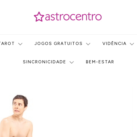
icas no nosso portal de conteúdo. Saiba agora tudo sobre Astr
do Astrocentro!
TAROT
JOGOS GRATUITOS
VIDÊNCIA
SINCRONICIDADE
BEM-ESTAR