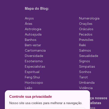
ç
Mapa do Blog:
ã
Anjos
Numerologia
o
Áries
Orações
d
Astrologia
Oráculos
Autoajuda
Pecados
e
Banhos
Previsões
P
Bem-estar
Reiki
Cartomancia
Salmos
o
Diversidade
Sexualidade
s
Esoterismo
Signos
Especialistas
Simpatias
t
Espiritual
Sonhos
Feng Shui
Tarot
Horóscopo
Umbanda
Leão
Vidência
Lua
Controle sua privacidade
Conheça nossos
Mediunidade
Especialistas
Nosso site usa cookies para melhorar a navegação.
Mensagens
Tarólogos