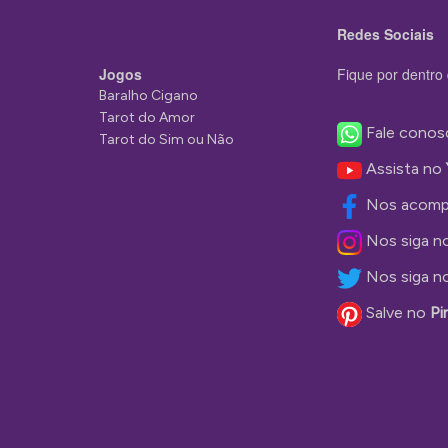
Redes Sociais
Jogos
Fique por dentro 
Baralho Cigano
Tarot do Amor
Fale conos
Tarot do Sim ou Não
Assista no
Nos acomp
Nos siga n
Nos siga n
Salve no
Pi