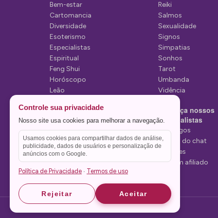
e
Bem-estar
Reiki
P
Cartomancia
Salmos
Diversidade
Sexualidade
o
Esoterismo
Signos
s
Especialistas
Simpatias
Espiritual
Sonhos
t
Feng Shui
Tarot
Horóscopo
Umbanda
Leão
Vidência
Lua
Controle sua privacidade
Conheça nossos
Mediunidade
Especialistas
Nosso site usa cookies para melhorar a navegação.
Mensagens
Tarólogos
Usamos cookies para compartilhar dados de análise,
Estelas do chat
publicidade, dados de usuários e personalização de
Videntes
anúncios com o Google.
Seja um afiliado
Política de Privacidade
Termos de uso
·
Rejeitar
Aceitar