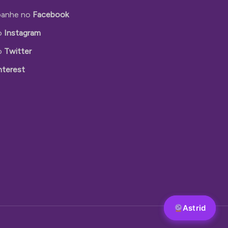
anhe no
Facebook
o
Instagram
o
Twitter
nterest
Astrid
Astrid