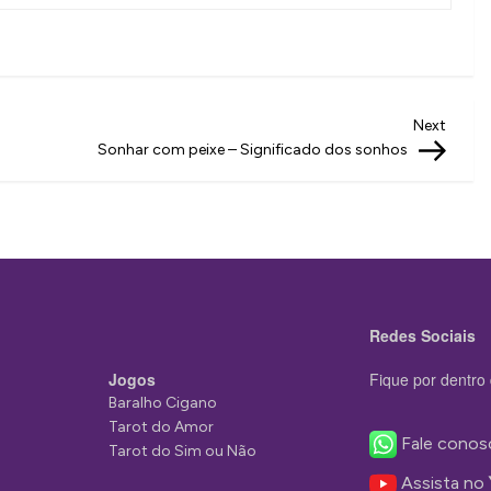
Next
Next
Post
Sonhar com peixe – Significado dos sonhos
Redes Sociais
Jogos
Fique por dentro 
Baralho Cigano
Tarot do Amor
Fale conos
Tarot do Sim ou Não
Assista no