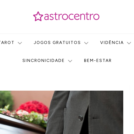
icas no nosso portal de conteúdo. Saiba agora tudo sobre Astr
do Astrocentro!
TAROT
JOGOS GRATUITOS
VIDÊNCIA
SINCRONICIDADE
BEM-ESTAR