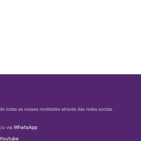
de todas as nossas novidades através das redes sociais.
co via
WhatsApp
Youtube