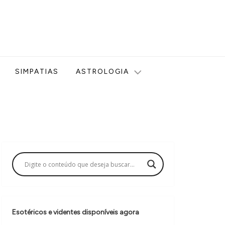
ologia, Tarot, Vidência, Bem-estar e Esoterismo aqui no blog
SIMPATIAS
ASTROLOGIA
Esotéricos e videntes disponíveis agora