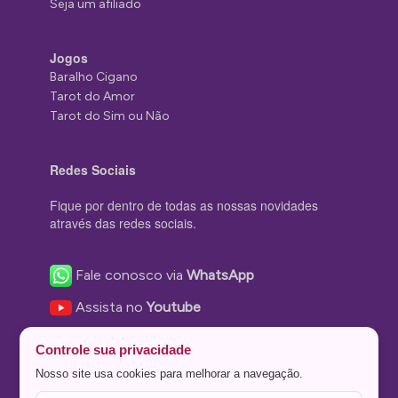
Seja um afiliado
Jogos
Baralho Cigano
Tarot do Amor
Tarot do Sim ou Não
Redes Sociais
Fique por dentro de todas as nossas novidades
através das redes sociais.
Fale conosco via
WhatsApp
Assista no
Youtube
Nos acompanhe no
Facebook
Controle sua privacidade
Nos siga no
Instagram
Nosso site usa cookies para melhorar a navegação.