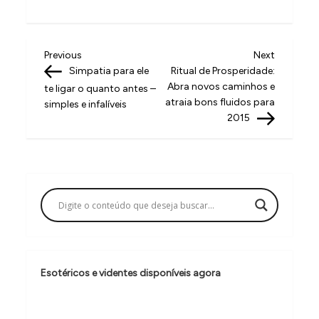
N
Previous
Next
Previous
Next
Post
Post
Simpatia para ele
Ritual de Prosperidade:
a
Abra novos caminhos e
te ligar o quanto antes –
v
atraia bons fluidos para
simples e infalíveis
2015
e
g
a
ç
ã
o
d
Esotéricos e videntes disponíveis agora
e
P