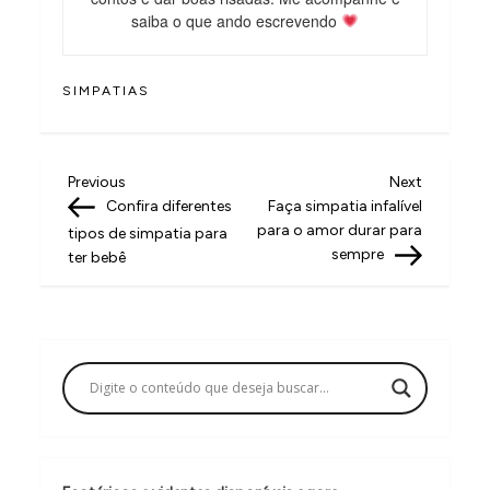
saiba o que ando escrevendo
SIMPATIAS
N
Previous
Next
Previous
Next
Post
Post
Confira diferentes
Faça simpatia infalível
a
para o amor durar para
tipos de simpatia para
v
sempre
ter bebê
e
g
a
ç
ã
o