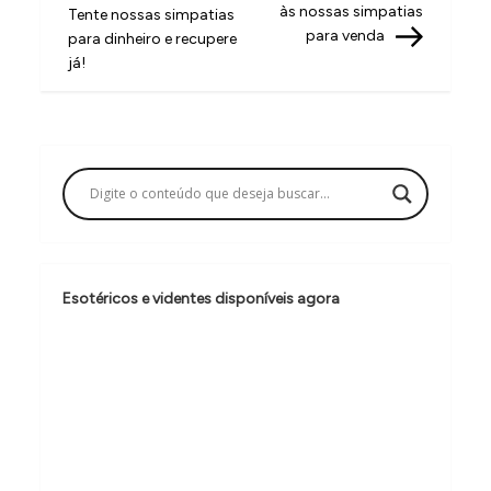
v
às nossas simpatias
Tente nossas simpatias
para venda
para dinheiro e recupere
e
já!
g
a
ç
ã
o
d
e
Esotéricos e videntes disponíveis agora
P
o
s
t