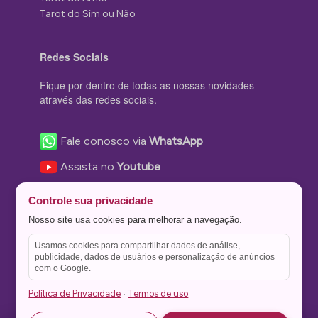
Tarot do Sim ou Não
Redes Sociais
Fique por dentro de todas as nossas novidades
através das redes sociais.
Fale conosco via
WhatsApp
Assista no
Youtube
Nos acompanhe no
Facebook
Controle sua privacidade
Nos siga no
Instagram
Nosso site usa cookies para melhorar a navegação.
Nos siga no
Twitter
Usamos cookies para compartilhar dados de análise,
publicidade, dados de usuários e personalização de anúncios
Salve no
Pinterest
com o Google.
Política de Privacidade
Termos de uso
·