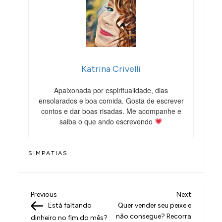
Katrina Crivelli
Apaixonada por espiritualidade, dias
ensolarados e boa comida. Gosta de escrever
contos e dar boas risadas. Me acompanhe e
saiba o que ando escrevendo
SIMPATIAS
N
Previous
Next
Previous
Next
Post
Post
Está faltando
Quer vender seu peixe e
a
não consegue? Recorra
dinheiro no fim do mês?