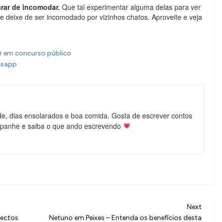
arar de incomodar.
Que tal experimentar alguma delas para ver
e deixe de ser incomodado por vizinhos chatos. Aproveite e veja
r em concurso público
atsapp
de, dias ensolarados e boa comida. Gosta de escrever contos
mpanhe e saiba o que ando escrevendo
Next
Next
Post
pectos
Netuno em Peixes – Entenda os benefícios desta