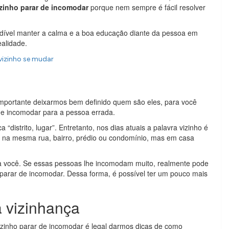
izinho parar de incomodar
porque nem sempre é fácil resolver
indível manter a calma e a boa educação diante da pessoa em
ealidade.
izinho se mudar
mportante deixarmos bem definido quem são eles, para você
de incomodar para a pessoa errada.
a “distrito, lugar”. Entretanto, nos dias atuais a palavra vizinho é
 na mesma rua, bairro, prédio ou condomínio, mas em casa
a você. Se essas pessoas lhe incomodam muito, realmente pode
 parar de incomodar. Dessa forma, é possível ter um pouco mais
 vizinhança
vizinho parar de incomodar é legal darmos dicas de como