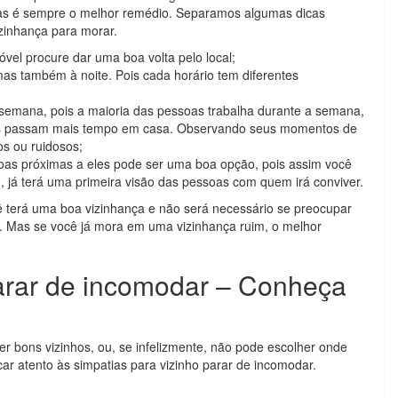
mas é sempre o melhor remédio. Separamos algumas dicas
zinhança para morar.
vel procure dar uma boa volta pelo local;
 mas também à noite. Pois cada horário tem diferentes
 semana, pois a maioria das pessoas trabalha durante a semana,
les passam mais tempo em casa. Observando seus momentos de
los ou ruidosos;
soas próximas a eles pode ser uma boa opção, pois assim você
o, já terá uma primeira visão das pessoas com quem irá conviver.
 terá uma boa vizinhança e não será necessário se preocupar
. Mas se você já mora em uma vizinhança ruim, o melhor
parar de incomodar – Conheça
 bons vizinhos, ou, se infelizmente, não pode escolher onde
icar atento às simpatias para vizinho parar de incomodar.