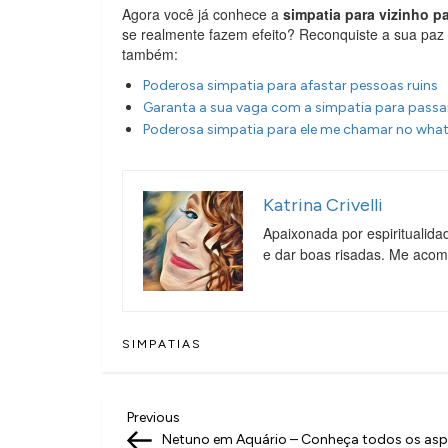
Agora você já conhece a
simpatia para vizinho p
se realmente fazem efeito? Reconquiste a sua paz 
também:
Poderosa simpatia para afastar pessoas ruins
Garanta a sua vaga com a simpatia para passa
Poderosa simpatia para ele me chamar no wh
Katrina Crivelli
Apaixonada por espiritualida
e dar boas risadas. Me aco
SIMPATIAS
N
Previous
Previous
Post
Netuno em Aquário – Conheça todos os as