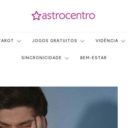
icas no nosso portal de conteúdo. Saiba agora tudo sobre Astr
do Astrocentro!
TAROT
JOGOS GRATUITOS
VIDÊNCIA
SINCRONICIDADE
BEM-ESTAR