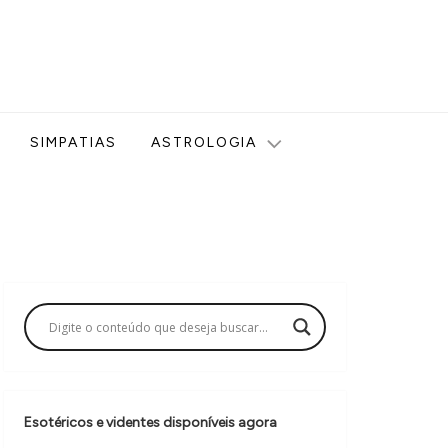
ologia, Tarot, Vidência, Bem-estar e Esoterismo aqui no blog
SIMPATIAS
ASTROLOGIA
Esotéricos e videntes disponíveis agora