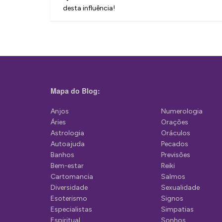
a
desta influência!
v
e
g
a
ç
Mapa do Blog:
ã
Anjos
Numerologia
o
Áries
Orações
d
Astrologia
Oráculos
Autoajuda
Pecados
e
Banhos
Previsões
P
Bem-estar
Reiki
Cartomancia
Salmos
o
Diversidade
Sexualidade
s
Esoterismo
Signos
Especialistas
Simpatias
t
Espiritual
Sonhos