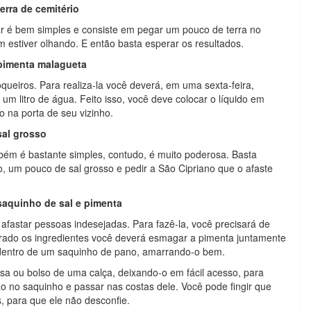
erra de cemitério
ar é bem simples e consiste em pegar um pouco de terra no
 estiver olhando. E então basta esperar os resultados.
 pimenta malagueta
oqueiros. Para realiza-la você deverá, em uma sexta-feira,
m litro de água. Feito isso, você deve colocar o líquido em
na porta de seu vizinho.
sal grosso
bém é bastante simples, contudo, é muito poderosa. Basta
o, um pouco de sal grosso e pedir a São Cipriano que o afaste
saquinho de sal e pimenta
afastar pessoas indesejadas. Para fazê-la, você precisará de
rado os ingredientes você deverá esmagar a pimenta juntamente
a dentro de um saquinho de pano, amarrando-o bem.
lsa ou bolso de uma calça, deixando-o em fácil acesso, para
 no saquinho e passar nas costas dele. Você pode fingir que
 para que ele não desconfie.