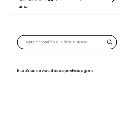
v
amor
e
g
a
ç
ã
o
d
Esotéricos e videntes disponíveis agora
e
P
o
s
t