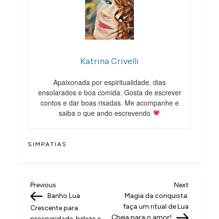
Katrina Crivelli
Apaixonada por espiritualidade, dias
ensolarados e boa comida. Gosta de escrever
contos e dar boas risadas. Me acompanhe e
saiba o que ando escrevendo
SIMPATIAS
N
Previous
Next
Previous
Next
Post
Post
Banho Lua
Magia da conquista:
a
faça um ritual de Lua
Crescente para
Cheia para o amor!
prosperidade, beleza e