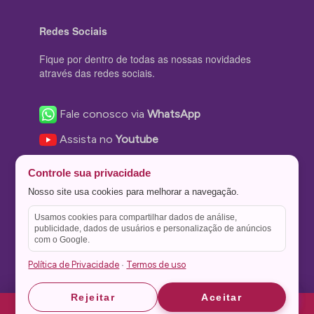
Redes Sociais
Fique por dentro de todas as nossas novidades
através das redes sociais.
Fale conosco via
WhatsApp
Assista no
Youtube
Nos acompanhe no
Facebook
Controle sua privacidade
Nos siga no
Instagram
Nosso site usa cookies para melhorar a navegação.
Nos siga no
Twitter
Usamos cookies para compartilhar dados de análise,
publicidade, dados de usuários e personalização de anúncios
Salve no
Pinterest
com o Google.
Política de Privacidade
Termos de uso
·
Astrid
Astrid
Rejeitar
Aceitar
Theme Stone Blog Powered by
WordPress