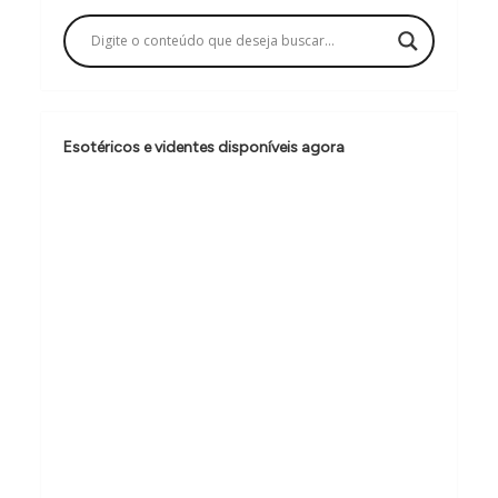
a
ç
ã
o
Esotéricos e videntes disponíveis agora
d
e
P
o
s
t