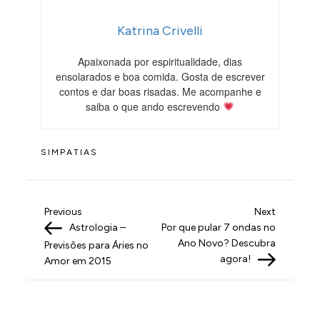
Katrina Crivelli
Apaixonada por espiritualidade, dias
ensolarados e boa comida. Gosta de escrever
contos e dar boas risadas. Me acompanhe e
saiba o que ando escrevendo
SIMPATIAS
N
Previous
Next
Previous
Next
Post
Post
Astrologia –
Por que pular 7 ondas no
a
Ano Novo? Descubra
Previsões para Áries no
v
agora!
Amor em 2015
e
g