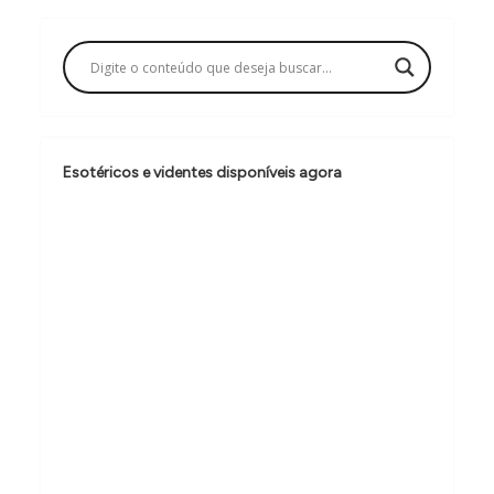
a
ç
ã
o
d
Esotéricos e videntes disponíveis agora
e
P
o
s
t