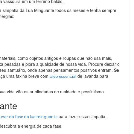
a vassoura em um terreno baldio.
sa simpatia da Lua Minguante todos os meses e tenha sempre
nergias:
materiais, como objetos antigos e roupas que não usa mais,
a pesadas e piora a qualidade de nossa vida. Procure deixar o
a seu santuário, onde apenas pensamentos positivos entram.
Se
 faça uma faxina breve com
de lavanda para
óleo essencial
sua vida vão estar blindadas de maldade e pessimismo.
ante
para fazer essa simpatia.
lunar da fase da lua minguante
descubra a energia de cada fase.