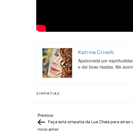
Katrina Crivelli
Apaixonada por espiritualida
e dar boas risadas. Me aco
SIMPATIAS
N
Previous
Previous
Post
Faça esta simpatia da Lua Cheia para atrair
a
novo amor