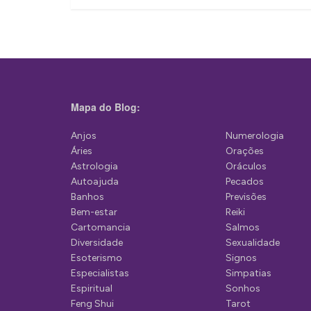
v
e
g
a
ç
Mapa do Blog:
ã
Anjos
Numerologia
o
Áries
Orações
d
Astrologia
Oráculos
Autoajuda
Pecados
e
Banhos
Previsões
P
Bem-estar
Reiki
Cartomancia
Salmos
o
Diversidade
Sexualidade
s
Esoterismo
Signos
Especialistas
Simpatias
t
Espiritual
Sonhos
Feng Shui
Tarot