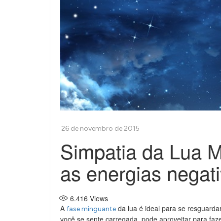
Simpatia da Lua 
as energias negat
6.416
Views
A
da lua é ideal para se resguarda
fase minguante
você se sente carregada, pode aproveitar para fa