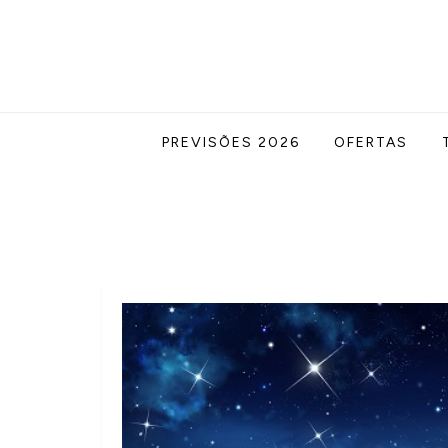
Skip
to
content
Acabe com todas as suas dúvidas esotér
Blog Astrocentro
PREVISÕES 2026
OFERTAS