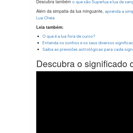
Descubra também
o que são Superlua e lua de san
Além da simpatia da lua minguante,
aprenda a sim
Lua Cheia
Leia também:
O que é a lua fora de curso?
Entenda os sonhos e os seus diversos significa
Saiba as previsões astrológicas para cada sig
Descubra o significado 