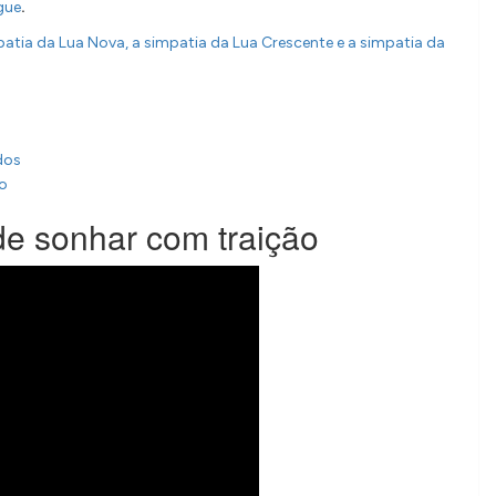
.
gue
patia da Lua Nova,
a simpatia da Lua Crescente e
a simpatia da
dos
no
de sonhar com traição