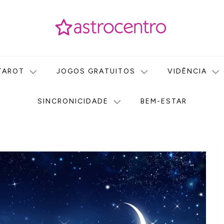
icas no nosso portal de conteúdo. Saiba agora tudo sobre Astr
do Astrocentro!
TAROT
JOGOS GRATUITOS
VIDÊNCIA
SINCRONICIDADE
BEM-ESTAR