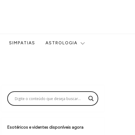
ologia, Tarot, Vidência, Bem-estar e Esoterismo aqui no blog
SIMPATIAS
ASTROLOGIA
Esotéricos e videntes disponíveis agora