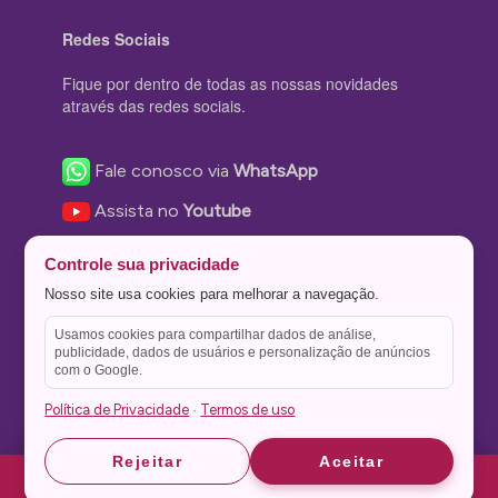
Redes Sociais
Fique por dentro de todas as nossas novidades
através das redes sociais.
Fale conosco via
WhatsApp
Assista no
Youtube
Nos acompanhe no
Facebook
Controle sua privacidade
Nos siga no
Instagram
Nosso site usa cookies para melhorar a navegação.
Nos siga no
Twitter
Usamos cookies para compartilhar dados de análise,
publicidade, dados de usuários e personalização de anúncios
Salve no
Pinterest
com o Google.
Política de Privacidade
Termos de uso
·
Astrid
Astrid
Rejeitar
Aceitar
Theme Stone Blog Powered by
WordPress