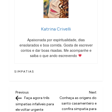
Katrina Crivelli
Apaixonada por espiritualidade, dias
ensolarados e boa comida. Gosta de escrever
contos e dar boas risadas. Me acompanhe e
saiba o que ando escrevendo
SIMPATIAS
N
Previous
Next
Previous
Next
Post
Post
Faça agora três
Conheça as origens do
a
santo casamenteiro e
simpatias infalíveis para
v
confira simpatia para
ele voltar urgente