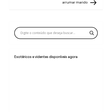
arrumar marido
e
g
a
ç
ã
o
d
Esotéricos e videntes disponíveis agora
e
P
o
s
t