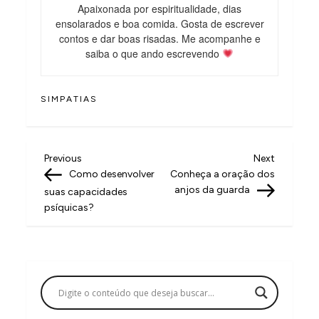
Apaixonada por espiritualidade, dias
ensolarados e boa comida. Gosta de escrever
contos e dar boas risadas. Me acompanhe e
saiba o que ando escrevendo
SIMPATIAS
N
Previous
Next
Previous
Next
Post
Post
Como desenvolver
Conheça a oração dos
a
anjos da guarda
suas capacidades
v
psíquicas?
e
g
a
ç