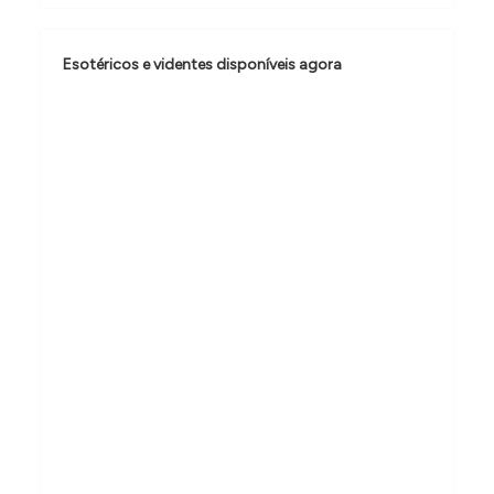
ã
o
Esotéricos e videntes disponíveis agora
d
e
P
o
s
t