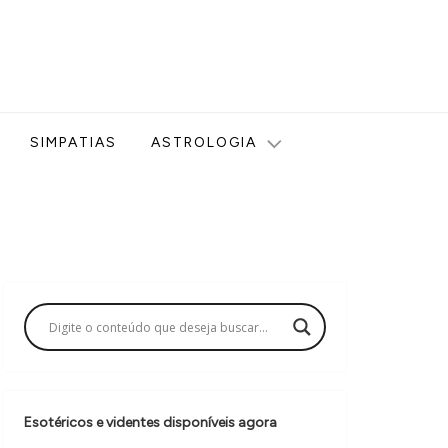
ologia, Tarot, Vidência, Bem-estar e Esoterismo aqui no blog
SIMPATIAS
ASTROLOGIA
Esotéricos e videntes disponíveis agora