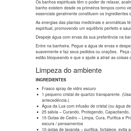
Os banhos espirituais têm o poder de relaxar, acalm
banho existem desde os primeiros tempos como veíc
essenciais geralmente constituem os ingredientes q
As energias das plantas medicinais e aromáticas tê
espiritual, promovendo um equilíbrio perfeito e sau
Despeje água com ervas da sua preferência na ban
Entre na banheira. Pegue a água de ervas e despej
suavemente e faz seus pedidos ou orações. Peça a
estão bloqueando e que o ajude a atrair as coisas 
Limpeza do ambiente
INGREDIENTES
Frasco spray de vidro escuro
1 pequeno cristal de quartzo transparente. (Us
antecedência.)
Água da Lua com infusão de cristal (ou água de
25 sálvia – Curando, Protegendo, Capacitando
15 Gotas de Cedro – Limpa, Cura, Purifica e Pro
escura / pensamentos
10 gotas de lavanda – purifica, fortalece, evita 