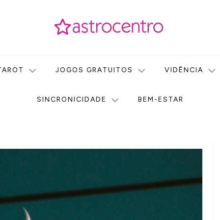
icas no nosso portal de conteúdo. Saiba agora tudo sobre Astr
do Astrocentro!
TAROT
JOGOS GRATUITOS
VIDÊNCIA
SINCRONICIDADE
BEM-ESTAR