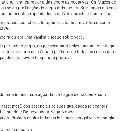
ar e te livrar da maioria das energias negativas. Os feitiços de
ulos de purificação do corpo e da mente. Sais, ervas e óleos
ue fornecerão propriedades curativas durante o banho ritual.
m grandes benefícios terapêuticos tanto a nível físico como
dável.
heira ou em uma vasilha e jogue sobre você.
e por todo o corpo, do pescoço para baixo, enquanto esfrega
o Universo que esta água o purifique de todas as coisas que o
que deseja. Leve o tempo que precisar.
ado para infundir sua água da lua / água de nascente com
 nascente)Óleos essenciais (e suas qualidades relevantes)
, Limpando e Removendo a Negatividade
tege. Protege contra todas as influências negativas e energia
a energia negativa