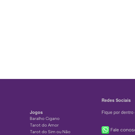
Redes Sociais
Jogos
Fique por dentro 
Baralho Cigano
Tarot do Amor
Fale conos
Tarot do Sim ou Não