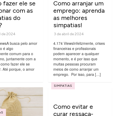
fazer ele se
Como arranjar um
onar com as
emprego: aprenda
tias do
as melhores
?
simpatias!
iewsA busca pelo amor
4.174 ViewsInfelizmente, crises
o é algo
financeiras e profissionais
mente comum para o
podem aparecer a qualquer
no, juntamente com a
momento, e é por isso que
 como fazer ele se
muitas pessoas procuram
. Até porque, o amor
meios de como arranjar um
emprego. Por isso, para […]
SIMPATIAS
Como evitar e
curar ressaca-
AS