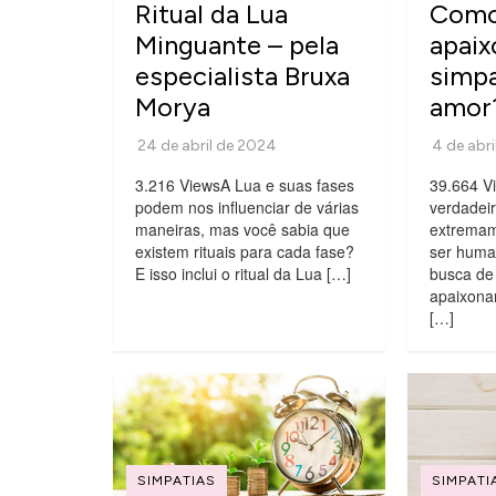
Ritual da Lua
Como 
Minguante – pela
apaix
especialista Bruxa
simpa
Morya
amor
3.216 ViewsA Lua e suas fases
39.664 V
podem nos influenciar de várias
verdadeir
maneiras, mas você sabia que
extrema
existem rituais para cada fase?
ser huma
E isso inclui o ritual da Lua […]
busca de
apaixonar
[…]
SIMPATIAS
SIMPATI