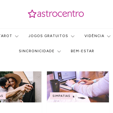
icas no nosso portal de conteúdo. Saiba agora tudo sobre Astr
do Astrocentro!
TAROT
JOGOS GRATUITOS
VIDÊNCIA
SINCRONICIDADE
BEM-ESTAR
AS
SIMPATIAS