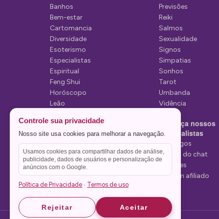
d
Banhos
Previsões
e
Bem-estar
Reiki
Cartomancia
Salmos
p
Diversidade
Sexualidade
o
Esoterismo
Signos
Especialistas
Simpatias
s
Espiritual
Sonhos
t
Feng Shui
Tarot
Horóscopo
Umbanda
s
Leão
Vidência
Lua
Controle sua privacidade
Conheça nossos
Mediunidade
Especialistas
Nosso site usa cookies para melhorar a navegação.
Mensagens
Tarólogos
Usamos cookies para compartilhar dados de análise,
Estelas do chat
publicidade, dados de usuários e personalização de
Videntes
anúncios com o Google.
Seja um afiliado
Política de Privacidade
Termos de uso
·
Rejeitar
Aceitar