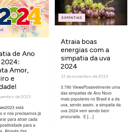
SIMPATIAS
AS
Atraia boas
energias com a
tia de Ano
simpatia da uva
 2024:
2024
nta Amor,
iro e
idade!
3.790 ViewsPossivelmente uma
das simpatias de Ano Novo
mais populares no Brasil é a da
uva, sendo assim, a simpatia da
ews2023 está
uva 2024 vem sendo bem
do e nós precisamos já
procurada. E […]
rar para atrair cada
positividade para a
a. Através das