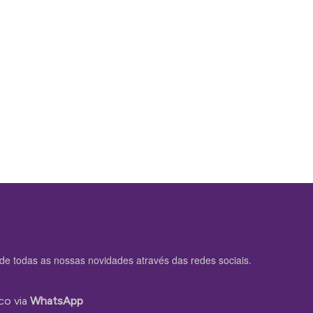
de todas as nossas novidades através das redes sociais.
co via
WhatsApp