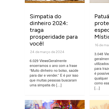
Simpatia do
Patuá
dinheiro 2024:
prote
traga
espec
prosperidade para
Místi
você!
3.048 Vi
geralmen
6.029 ViewsGeralmente
utilizado
encerramos o ano com a frase
para traz
“Muito dinheiro no bolso, saúde
é possíve
para dar e vender.” E é por isso
qualquer 
que muitas pessoas buscaram
como ess
uma simpatia do […]
[…]