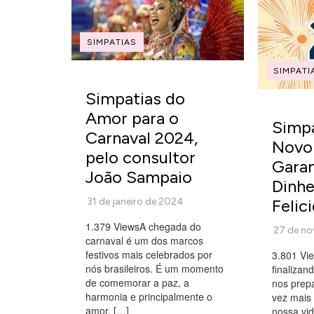
SIMPATIAS
SIMPATI
Simpatias do
Amor para o
Simpa
Carnaval 2024,
Novo
pelo consultor
Gara
João Sampaio
Dinhe
Felic
1.379 ViewsA chegada do
carnaval é um dos marcos
festivos mais celebrados por
3.801 Vi
nós brasileiros. É um momento
finalizan
de comemorar a paz, a
nos prepa
harmonia e principalmente o
vez mais 
amor. […]
nossa vid