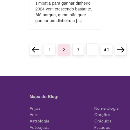
simpatia para ganhar dinheiro
2024 vem crescendo bastante.
Até porque, quem não quer
ganhar um dinheiro a […]
P
…
Previous
Page
Page
Page
Page
Next
1
2
3
40
a
page
page
g
i
n
a
Mapa do Blog:
ç
Anjos
Numerologia
ã
Áries
Orações
o
Astrologia
Oráculos
Autoajuda
Pecados