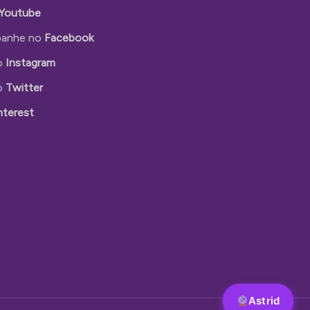
Youtube
anhe no
Facebook
o
Instagram
o
Twitter
nterest
Astrid
Astrid