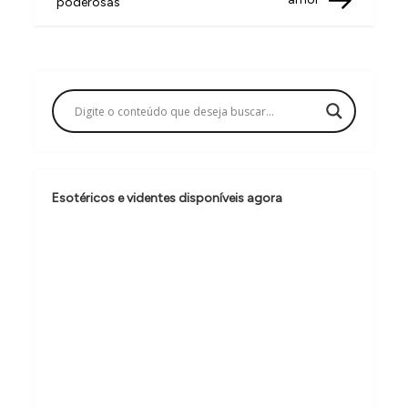
v
poderosas
e
g
a
ç
ã
o
Esotéricos e videntes disponíveis agora
d
e
P
o
s
t