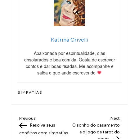
Katrina Crivelli
Apaixonada por espiritualidade, dias
ensolarados e boa comida. Gosta de escrever
contos e dar boas risadas. Me acompanhe e
saiba o que ando escrevendo
SIMPATIAS
N
Previous
Next
Previous
Next
Post
Post
Resolva seus
O sonho do casamento
a
e o jogo de tarot do
conflitos com simpatias
amor