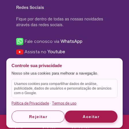
Redes Sociais
Fique por dentro de todas as nossas novidades
através das redes sociais.
Fale conosco via
WhatsApp
Assista no
Youtube
Nos acompanhe no
Facebook
Controle sua privacidade
Nos siga no
Instagram
Nosso site usa cookies para melhorar a navegação.
Nos siga no
Twitter
Usamos cookies para compartilhar dados de análise,
publicidade, dados de usuários e personalização de anúncios
Salve no
Pinterest
com o Google.
Política de Privacidade
Termos de uso
·
Astrid
Astrid
Rejeitar
Aceitar
Theme Stone Blog Powered by
WordPress
Home
Ofertas
Consultas