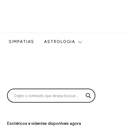
ologia, Tarot, Vidência, Bem-estar e Esoterismo aqui no blog
SIMPATIAS
ASTROLOGIA
Esotéricos e videntes disponíveis agora