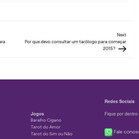
Next
Next
Post
ara
Por que devo consultar um tarólogo para começar
2015?
Redes Sociais
Jogos
Fique por dentro 
Baralho Cigano
Tarot do Amor
Fale conos
Tarot do Sim ou Não