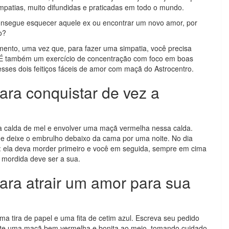
patias, muito difundidas e praticadas em todo o mundo.
onsegue esquecer aquele ex ou encontrar um novo amor, por
o?
mento, uma vez que, para fazer uma simpatia, você precisa
. É também um exercício de concentração com foco em boas
 esses dois feitiços fáceis de amor com maçã do Astrocentro.
ara conquistar de vez a
ma calda de mel e envolver uma maçã vermelha nessa calda.
 e deixe o embrulho debaixo da cama por uma noite. No dia
 ela deva morder primeiro e você em seguida, sempre em cima
a mordida deve ser a sua.
para atrair um amor para sua
uma tira de papel e uma fita de cetim azul. Escreva seu pedido
rte uma maçã bem vermelha e bonita ao meio, tomando cuidado