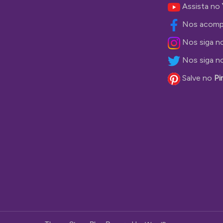
Assista no
Nos acomp
Nos siga n
Nos siga n
Salve no
Pi