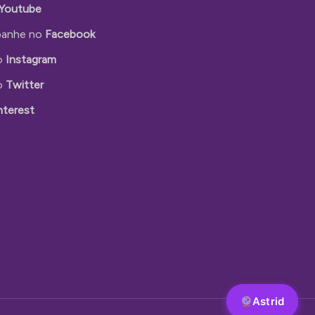
Youtube
anhe no
Facebook
o
Instagram
o
Twitter
nterest
Astrid
Astrid