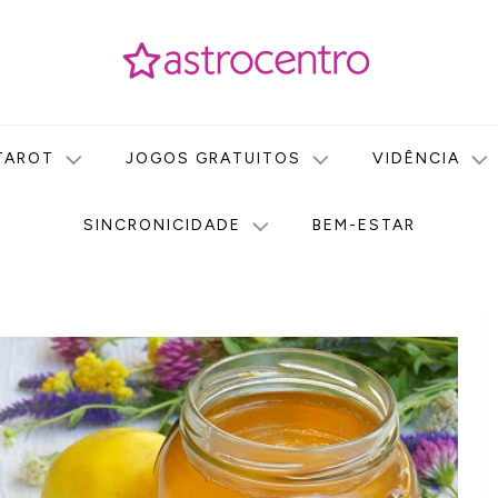
icas no nosso portal de conteúdo. Saiba agora tudo sobre Astr
do Astrocentro!
TAROT
JOGOS GRATUITOS
VIDÊNCIA
SINCRONICIDADE
BEM-ESTAR