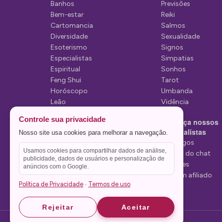
e
Banhos
Previsões
P
Bem-estar
Reiki
Cartomancia
Salmos
o
Diversidade
Sexualidade
s
Esoterismo
Signos
Especialistas
Simpatias
t
Espiritual
Sonhos
Feng Shui
Tarot
Horóscopo
Umbanda
Leão
Vidência
Lua
Controle sua privacidade
Conheça nossos
Mediunidade
Especialistas
Nosso site usa cookies para melhorar a navegação.
Mensagens
Tarólogos
Usamos cookies para compartilhar dados de análise,
Estelas do chat
publicidade, dados de usuários e personalização de
Videntes
anúncios com o Google.
Seja um afiliado
Política de Privacidade
Termos de uso
·
Rejeitar
Aceitar