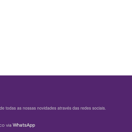
de todas as nossas novidades através das redes sociais.
co via
WhatsApp