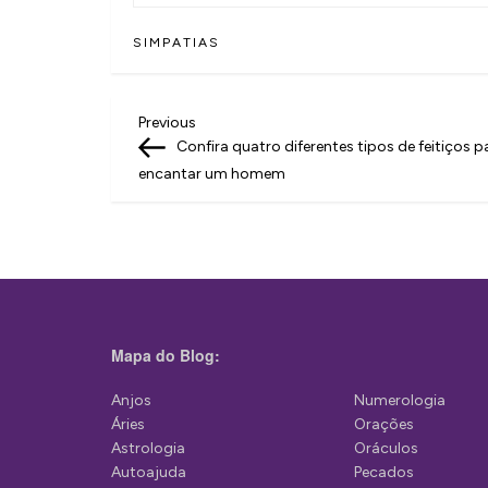
SIMPATIAS
N
Previous
Previous
Post
Confira quatro diferentes tipos de feitiços p
a
encantar um homem
v
e
g
a
ç
Mapa do Blog:
ã
Anjos
Numerologia
o
Áries
Orações
d
Astrologia
Oráculos
Autoajuda
Pecados