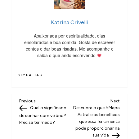
Katrina Crivelli
Apaixonada por espiritualidade, dias
ensolarados e boa comida. Gosta de escrever
contos e dar boas risadas. Me acompanhe e
saiba o que ando escrevendo
SIMPATIAS
N
Previous
Next
Previous
Next
Post
Post
Qual o significado
Descubra o que é Mapa
a
Astral e os benefícios
de sonhar com velório?
v
que essa ferramenta
Precisa ter medo?
pode proporcionar na
e
sua vida