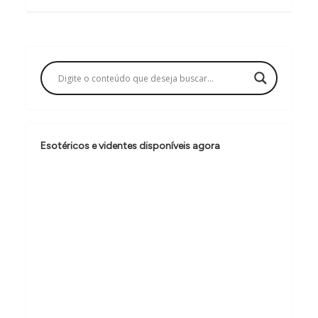
g
a
ç
ã
o
d
e
Esotéricos e videntes disponíveis agora
P
o
s
t