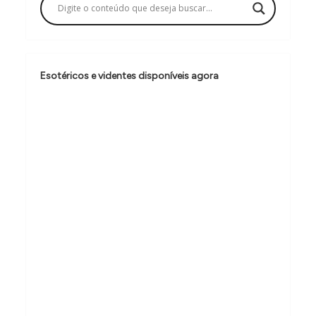
ã
o
d
e
Esotéricos e videntes disponíveis agora
P
o
s
t