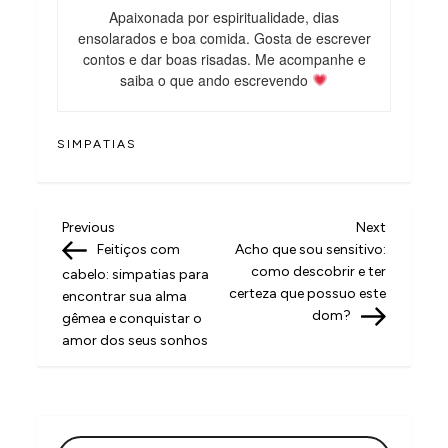
Apaixonada por espiritualidade, dias
ensolarados e boa comida. Gosta de escrever
contos e dar boas risadas. Me acompanhe e
saiba o que ando escrevendo
SIMPATIAS
N
Previous
Next
Previous
Next
Post
Post
Feitiços com
Acho que sou sensitivo:
a
como descobrir e ter
cabelo: simpatias para
v
certeza que possuo este
encontrar sua alma
dom?
gêmea e conquistar o
e
amor dos seus sonhos
g
a
ç